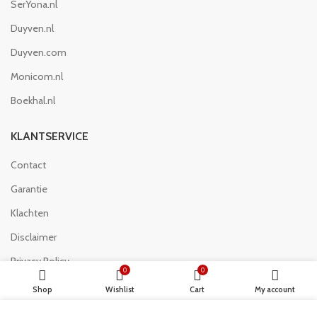
SerYona.nl
Duyven.nl
Duyven.com
Monicom.nl
Boekhal.nl
KLANTSERVICE
Contact
Garantie
Klachten
Disclaimer
Privacy Policy
0
0
Algemeen voorwaarden
Shop
Wishlist
Cart
My account