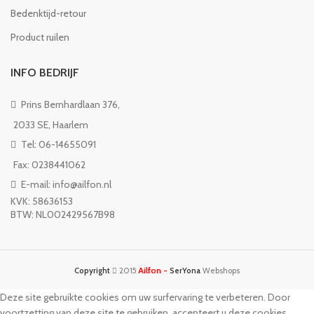
Bedenktijd-retour
Product ruilen
INFO BEDRIJF
Prins Bernhardlaan 376,
2033 SE, Haarlem
Tel: 06-14655091
Fax: 0238441062
E-mail: info@ailfon.nl
KVK: 58636153
BTW: NL002429567B98
Ailfon -
Copyright
2015
SerYona
Webshops
Deze site gebruikte cookies om uw surfervaring te verbeteren. Door
voortzetting van deze site te gebruiken, accepteert u deze cookies.