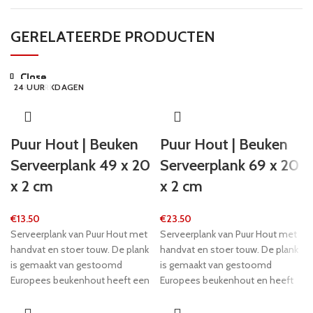
GERELATEERDE PRODUCTEN
Close
Close
Close
Close
Close
Close
Close
Close
24 UUR
5-8 WERKDAGEN
24 UUR
5-8 WERKDAGEN
5-8 WERKDAGEN
5-8 WERKDAGEN
5-8 WERKDAGEN
24 UUR
Puur Hout | Beuken
Puur Hout | Beuken
Serveerplank 49 x 20
Serveerplank 69 x 20
x 2 cm
x 2 cm
€
13.50
€
23.50
Serveerplank van Puur Hout met
Serveerplank van Puur Hout met
handvat en stoer touw. De plank
handvat en stoer touw. De plank
is gemaakt van gestoomd
is gemaakt van gestoomd
Europees beukenhout heeft een
Europees beukenhout en heeft
mooie gloed. Lengte 49 cm,
een mooie gloed. Lengte 69 cm,
breedte 20 cm.
breedte 20 cm.