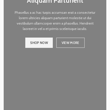
Aliquam Parturient
Phasellus a ac hac turpis accumsan erat a consectetur
lorem ultricies aliquam parturient molestie ut dui
vestibulum ullamcorper enim a phasellus. Hendrerit
laoreet in vel a et primis scelerisque iaculis.
SHOP NOW
VIEW MORE