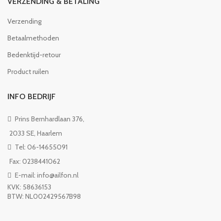
VERZENDING & BETALING
Verzending
Betaalmethoden
Bedenktijd-retour
Product ruilen
INFO BEDRIJF
Prins Bernhardlaan 376,
2033 SE, Haarlem
Tel: 06-14655091
Fax: 0238441062
E-mail: info@ailfon.nl
KVK: 58636153
BTW: NL002429567B98