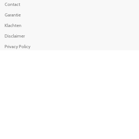
Contact
Garantie
Klachten
Disclaimer
Privacy Policy
Algemeen voorwaarden
VERZENDING & BETALING
Verzending
Betaalmethoden
Bedenktijd-retour
Product ruilen
INFO BEDRIJF