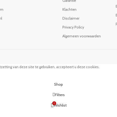
Garantie
om
Klachten
nl
Disclaimer
Privacy Policy
Algemeen voorwaarden
zetting van deze site te gebruiken, accepteert u deze cookies.
Shop
Filters
0
Wishlist
0
Cart