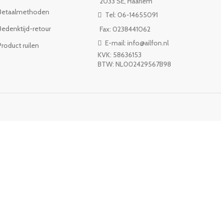
2033 SE, Haarlem
Betaalmethoden
Tel: 06-14655091
Bedenktijd-retour
Fax: 0238441062
E-mail: info@ailfon.nl
Product ruilen
KVK: 58636153
BTW: NL002429567B98