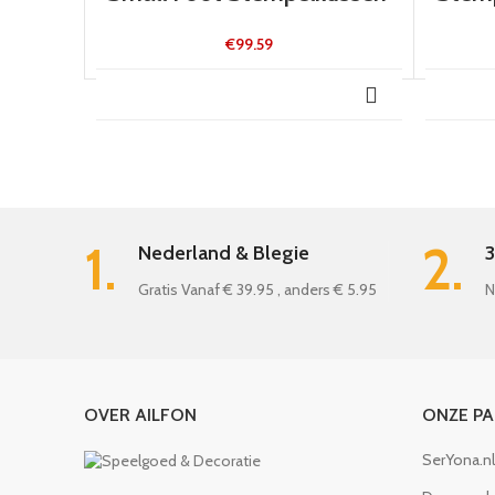
€
99.59
1.
2.
Nederland & Blegie
3
Gratis Vanaf € 39.95 , anders € 5.95
N
OVER AILFON
ONZE P
SerYona.nl