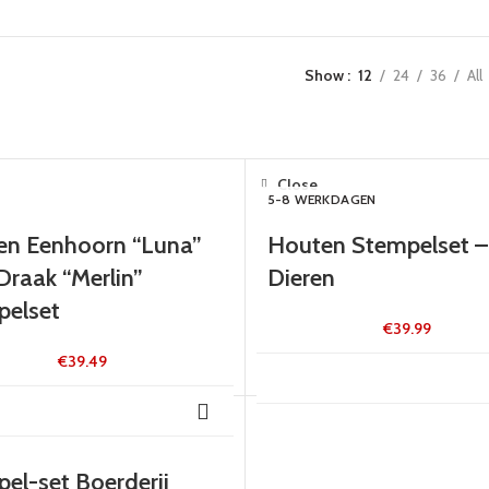
Show
12
24
36
All
Close
5-8 WERKDAGEN
en Eenhoorn “Luna”
Houten Stempelset –
Draak “Merlin”
Dieren
pelset
€
39.99
€
39.49
el-set Boerderij