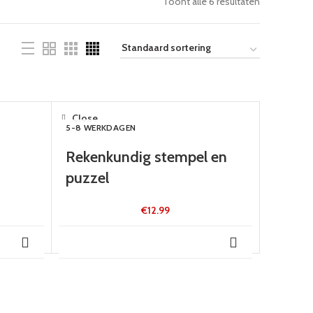
Toont alle 6 resultaten
Close
5-8 WERKDAGEN
Rekenkundig stempel en
puzzel
€
12.99