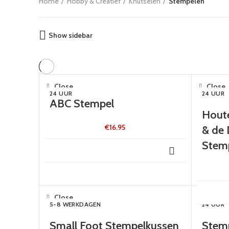
Home
Hobby & Creatief
Knutselen
Stempelen
Show sidebar
Close
Close
24 UUR
24 UUR
ABC Stempel
Hout
€
16.95
& de 
Stem
Close
Close
5-8 WERKDAGEN
24 UUR
Small Foot Stempelkussen
Stemp