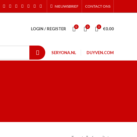
NIEUWSBRIEF
CONTACT ONS
0
0
0
LOGIN / REGISTER
€
0.00
SERYONA.NL
DUYVEN.COM