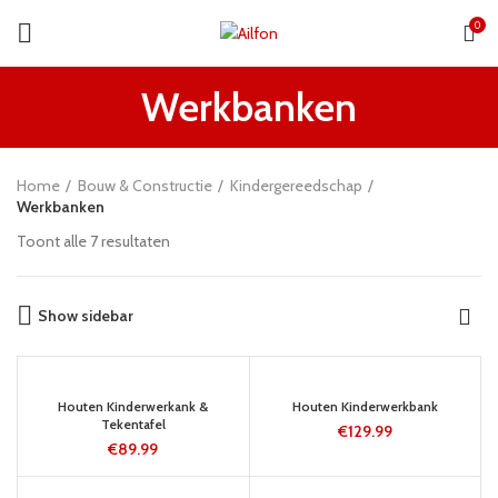
0
Werkbanken
Home
Bouw & Constructie
Kindergereedschap
Werkbanken
Toont alle 7 resultaten
Show sidebar
5-8 WERKDAGEN
5-8 WERKDAGEN
Houten Kinderwerkank &
Houten Kinderwerkbank
Tekentafel
€
129.99
€
89.99