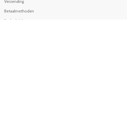
Verzending
Betaalmethoden
Bedenktijd-retour
Product ruilen
INFO BEDRIJF
Prins Bernhardlaan 376,
2033 SE, Haarlem
Tel: 06-14655091
Fax: 0238441062
E-mail: info@ailfon.nl
KVK: 58636153
BTW: NL002429567B98
Ailfon -
Copyright
2015
SerYona
Webshops