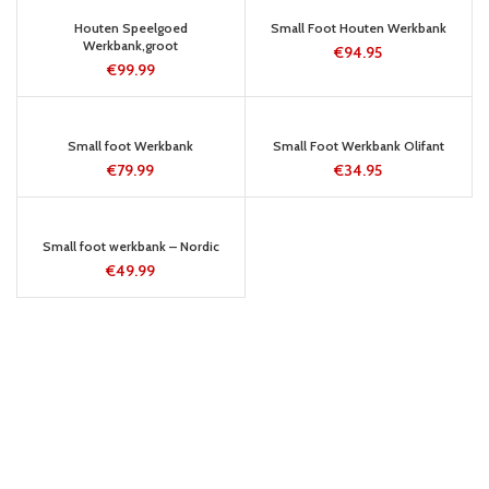
5-8 WERKDAGEN
24 UUR
Houten Speelgoed
Small Foot Houten Werkbank
Werkbank,groot
€
94.95
€
99.99
5-8 WERKDAGEN
24 UUR
Small foot Werkbank
Small Foot Werkbank Olifant
€
79.99
€
34.95
5-8 WERKDAGEN
Small foot werkbank – Nordic
€
49.99