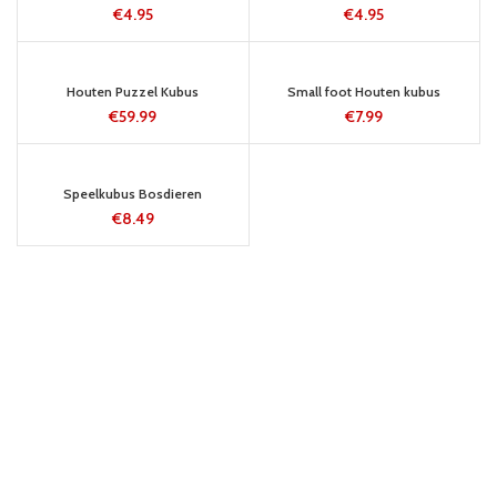
€
4.95
€
4.95
5-8 WERKDAGEN
5-8 WERKDAGEN
Houten Puzzel Kubus
Small foot Houten kubus
€
59.99
€
7.99
24 UUR
Speelkubus Bosdieren
€
8.49