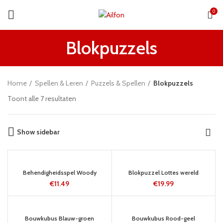
0
Blokpuzzels
Home
Spellen & Leren
Puzzels & Spellen
Blokpuzzels
Toont alle 7 resultaten
Show sidebar
24 UUR
24 UUR
Behendigheidsspel Woody
Blokpuzzel Lottes wereld
€
11.49
€
19.99
5-8 WERKDAGEN
5-8 WERKDAGEN
Bouwkubus Blauw-groen
Bouwkubus Rood-geel