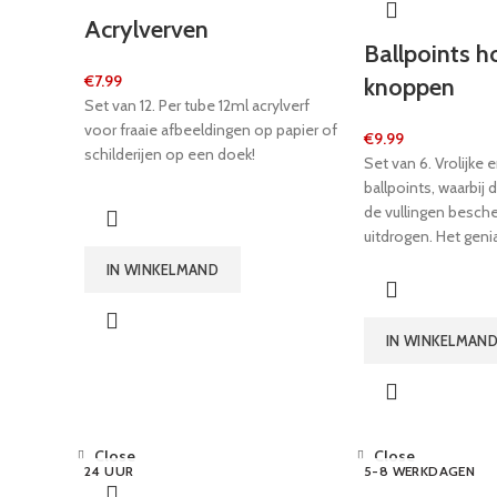
Acrylverven
Ballpoints h
€
7.99
knoppen
Set van 12. Per tube 12ml acrylverf
voor fraaie afbeeldingen op papier of
€
9.99
schilderijen op een doek!
Set van 6. Vrolijke e
ballpoints, waarbij 
de vullingen besc
uitdrogen. Het geni
met elastieken beve
IN WINKELMAND
zin krijgt om te sch
ze gewoon aan het 
stiften gestoken!
IN WINKELMAN
Close
Close
24 UUR
5-8 WERKDAGEN