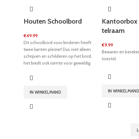
Houten Schoolbord
Kantoorbox
telraam
€
49.99
Dit schoolbord voor kinderen heeft
€
9.99
twee kanten plezier! Dus niet alleen
Bewaren en bereke
schrijven en schilderen op het bord,
toestel.
het biedt ook ruimte voor geweldig
magneetplezier. Geweldige foto's en
verstandig papierwerk brengen de
school op een speelse manier naar
de kinderkamer! Een krijtbord aan één
IN WINKELMAN
IN WINKELMAND
kant - snel de pallen losgemaakt en
het bord omgedraaid - je kunt
doorgaan met een van de vier
kleurpotloden aan de witte kant! Dit is
magnetisch en bevat de
meegeleverde pinnen! Deze plank
van fijn geschuurd zachthout is ook