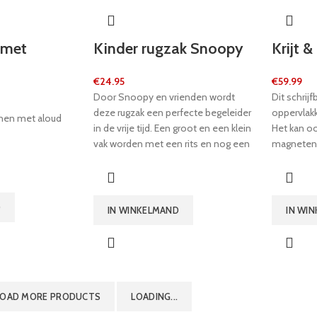
aantrekkelijke verpakking met
kijkvenster is een echte blikvanger op
het verkoopschap.
 met
Kinder rugzak Snoopy
Krijt 
€
24.95
€
59.99
Door Snoopy en vrienden wordt
Dit schrij
deze rugzak een perfecte begeleider
oppervlakke
nen met aloud
in de vrije tijd. Een groot en een klein
Het kan o
vak worden met een rits en nog een
magneten
binnentas met klittenband gesloten.
doos kan 
De rugzakdraagbanden passen zich
opslag. De
door de bekleding goed aan en zijn in
ook handig.
lengte verstelbaar. De Peanuts met
viltstift
D
IN WINKELMAND
IN WI
hun comic tekeningen zijn een echte
blikvanger!
LOAD MORE PRODUCTS
LOADING...