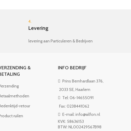
4.
Levering
levering aan Particuleren & Bedrijven
VERZENDING &
INFO BEDRIJF
BETALING
Prins Bernhardlaan 376,
Verzending
2033 SE, Haarlem
Betaalmethoden
Tel: 06-14655091
Bedenktijd-retour
Fax: 0238441062
E-mail: info@ailfon.nl
Product ruilen
KVK: 58636153
BTW: NL002429567B98