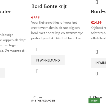
Bord Bonte krijt
outen
Bord-s
€
7.49
Voor kleine notities of voor het
€
24.99
creatieve malen is dit nostalgisch
Krijtbord 
bord met bonte krijt en zwammetje
Achterzijd
n kleurige
perfect geschikt. Met het band kan
viltstiften
de koppen als "kap"
het bord ook wonderbaar
hermen tegen
opgehangen worden.
ale: De koppen zijn
stigd, en als je
IN WINKELMAND
rijven, dan worden
IN WI
uiteinde van de
D
Close
Close
5-8 WERKDAGEN
NEW