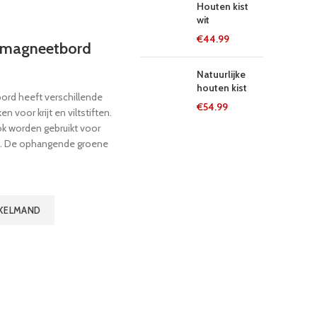
Houten kist
wit
€
44.99
& magneetbord
Natuurlijke
houten kist
fbord heeft verschillende
€
54.99
n voor krijt en viltstiften.
ok worden gebruikt voor
. De ophangende groene
worden gebruikt voor
 spacers op de poten zijn
 Inclusief spons, krijt en
NKELMAND