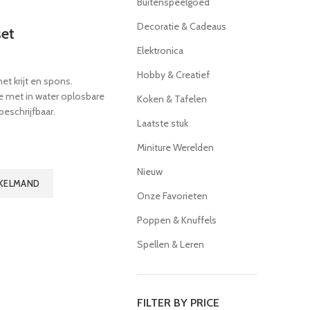
Buitenspeelgoed
Decoratie & Cadeaus
et
Elektronica
Hobby & Creatief
met krijt en spons.
e met in water oplosbare
Koken & Tafelen
 beschrijfbaar.
Laatste stuk
Miniture Werelden
Nieuw
NKELMAND
Onze Favorieten
Poppen & Knuffels
Spellen & Leren
FILTER BY PRICE