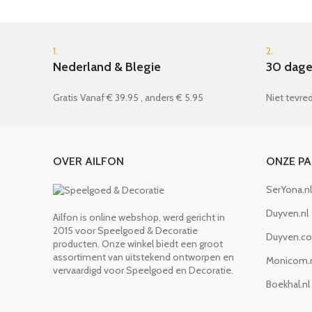
stabiel en kan in slechts enkele
ogenblikken worden opgeborgen
dankzij vier schroefdraadschroeven.
1.
2.
Negen panelen gemaakt van fijn
Nederland & Blegie
30 dage
beukenhout helpen u de cijfers en het
tellen te leren kennen, een telraam
Gratis Vanaf € 39.95 , anders € 5.95
Niet tevred
gemaakt van gelakte houten kralen
helpt u om te berekenen
OVER AILFON
ONZE P
SerYona.nl
Duyven.nl
Ailfon is online webshop, werd gericht in
2015 voor Speelgoed & Decoratie
Duyven.c
producten. Onze winkel biedt een groot
assortiment van uitstekend ontworpen en
Monicom.
vervaardigd voor Speelgoed en Decoratie.
Boekhal.nl