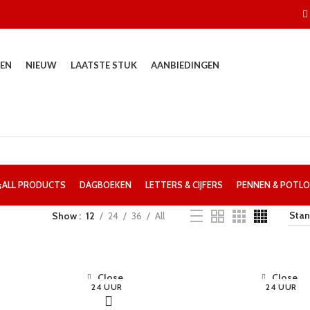
EN
NIEUW
LAATSTE STUK
AANBIEDINGEN
s
ALL
PRODUCTS
DAGBOEKEN
LETTERS & CIJFERS
PENNEN & POTL
Show
12
24
36
All
Close
Close
24 UUR
24 UUR