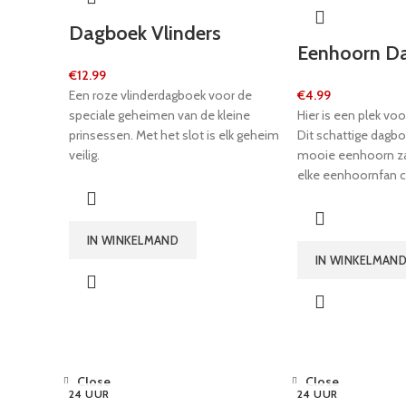
Dagboek Vlinders
Eenhoorn D
€
12.99
Een roze vlinderdagboek voor de
€
4.99
speciale geheimen van de kleine
Hier is een plek voo
prinsessen. Met het slot is elk geheim
Dit schattige dagb
veilig.
mooie eenhoorn za
elke eenhoornfan 
gelinieerde pagina's
versierd met bloe
natuurlijk, net als 
IN WINKELMAND
wordt het geleverd 
IN WINKELMAN
zodat alles geheim b
met de eenhoorn is
cadeau voor jonge 
Close
Close
24 UUR
24 UUR