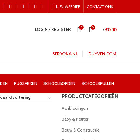
NIEUWSBRIEF
CONTACT ONS
0
0
€
0.00
LOGIN / REGISTER
/
SERYONA.NL
DUYVEN.COM
ODEN
RUGZAKKEN
SCHOOLBORDEN
SCHOOLSPULLEN
PRODUCTCATEGORIEËN
Aanbiedingen
Baby & Peuter
Bouw & Constructie