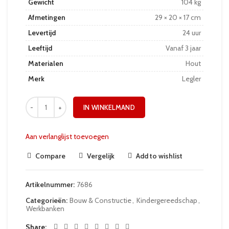
Gewicht
104 kg
Afmetingen
29 × 20 × 17 cm
Levertijd
24 uur
Leeftijd
Vanaf 3 jaar
Materialen
Hout
Merk
Legler
IN WINKELMAND
Aan verlanglijst toevoegen
Compare
Vergelijk
Add to wishlist
Artikelnummer:
7686
Categorieën:
Bouw & Constructie
,
Kindergereedschap
,
Werkbanken
Share