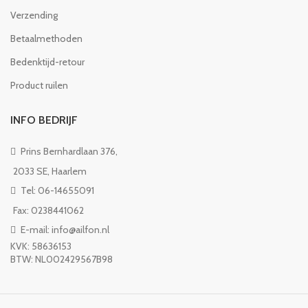
Verzending
Betaalmethoden
Bedenktijd-retour
Product ruilen
INFO BEDRIJF
Prins Bernhardlaan 376,
2033 SE, Haarlem
Tel: 06-14655091
Fax: 0238441062
E-mail: info@ailfon.nl
KVK: 58636153
BTW: NL002429567B98