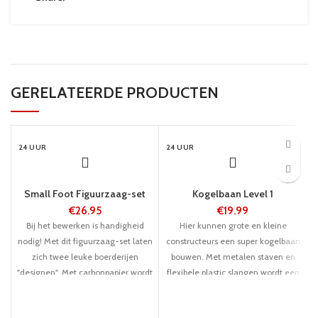
GERELATEERDE PRODUCTEN
24 UUR
24 UUR
Small Foot Figuurzaag-set
Kogelbaan Level 1
€
26.95
€
19.99
Bij het bewerken is handigheid
Hier kunnen grote en kleine
nodig! Met dit figuurzaag-set laten
constructeurs een super kogelbaan
zich twee leuke boerderijen
bouwen. Met metalen staven en
"designen". Met carbonpapier wordt
flexibele plastic slangen wordt een
het voorbeeld nagetekend. Het set
pijlsnelle afvaart opgebouwd. De
bestaat uit zaag, vijf zaagbladen,
kogels worden met een op