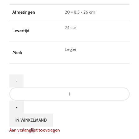
Afmetingen
20 × 8.5 × 26 cm
24 uur
Levertijd
Legler
Merk
Kinder
rugzak
Snoopy
aantal
IN WINKELMAND
Aan verlanglijst toevoegen