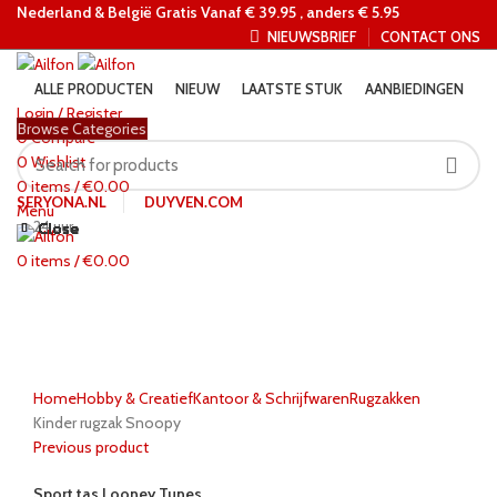
Nederland &
België Gratis Vanaf € 39.95 , anders € 5.95
NIEUWSBRIEF
CONTACT ONS
ALLE PRODUCTEN
NIEUW
LAATSTE STUK
AANBIEDINGEN
Login / Register
Browse Categories
0
Compare
0
Wishlist
0
items
/
€
0.00
SERYONA.NL
DUYVEN.COM
Menu
24 uur
Close
Close
Close
Close
Close
Close
Close
Close
0
items
/
€
0.00
Click to enlarge
Home
Hobby & Creatief
Kantoor & Schrijfwaren
Rugzakken
Kinder rugzak Snoopy
Previous product
Sport tas Looney Tunes