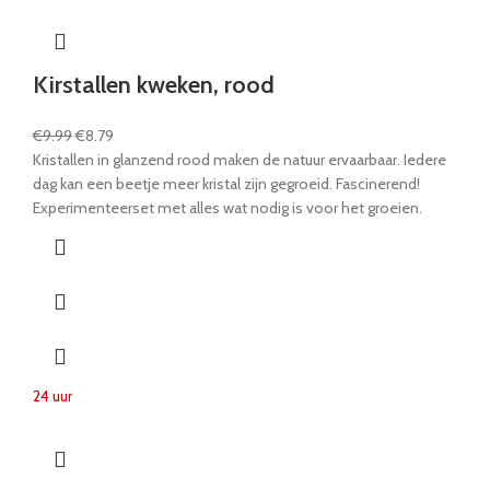
Kirstallen kweken, rood
€
9.99
€
8.79
Kristallen in glanzend rood maken de natuur ervaarbaar. Iedere
dag kan een beetje meer kristal zijn gegroeid. Fascinerend!
Experimenteerset met alles wat nodig is voor het groeien.
24 uur