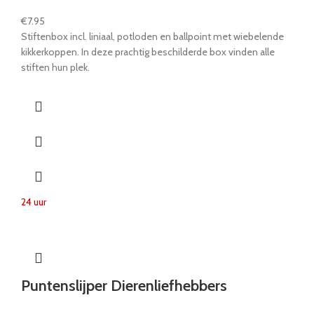
€
7.95
Stiftenbox incl. liniaal, potloden en ballpoint met wiebelende
kikkerkoppen. In deze prachtig beschilderde box vinden alle
stiften hun plek.
24 uur
Puntenslijper Dierenliefhebbers