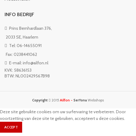
INFO BEDRIJF
Prins Bernhardlaan 376,
2033 SE, Haarlem
Tel: 06-14655091
Fax: 0238441062
E-mail: info@ailfon.nl
KVK: 58636153
BTW: NL002429567B98
Ailfon -
Copyright
2015
SerYona
Webshops
Deze site gebruikte cookies om uw surfervaring te verbeteren. Door
voortzetting van deze site te gebruiken, accepteert u deze cookies.
ACCEPT