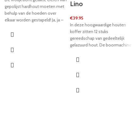
Lino
gepolijst hardhout moeten met
behulp van de hoeden over
€
39.95
elkaar worden gestapeld! Ja, ja –
In deze hoogwaardige houten
maar eenvoudig is dat niet en zo
koffer zitten 12 stuks
moeten de spelers hun fijne
gereedschap van gedeeltelijk
motoriek oefenen om de
gelazuurd hout. De boormachine
hoogste toren te bouwen! En let
wordt met klittenbandpunten
op – probeer het niet met echte
vastgehouden, de andere stuks
eieren! Want dat zorgt eerst voor
gereedschap zitten in lijsten met
geklieder en dan voor gezeur!
draaibare beschermingslijsten.
Fantastisch en stevig
speelgereedschap voor de
eerste motorische pogingen van
de kleine vakmensen! De koffer
heeft handgrepen van textiele
koorden met houten grepen en
praktische snapsloten.