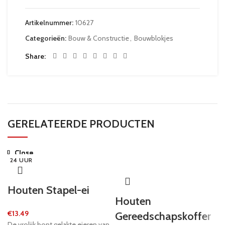
Artikelnummer:
10627
Categorieën:
Bouw & Constructie
,
Bouwblokjes
Share
GERELATEERDE PRODUCTEN
Close
Close
Close
Close
Close
Close
Close
Close
24 UUR
24 UUR
24 UUR
24 UUR
24 UUR
24 UUR
24 UUR
24 UUR
Houten Stapel-ei
Houten
€
13.49
Gereedschapskoffer
De vrolijk bont gelakte eieren van