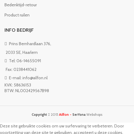
Bedenktijd-retour
Product ruilen
INFO BEDRIJF
Prins Bernhardlaan 376,
2033 SE, Haarlem
Tel: 06-14655091
Fax: 0238441062
E-mail: info@ailfon.nl
KVK: 58636153
BTW: NL002429567B98
Ailfon -
Copyright
2015
SerYona
Webshops
Deze site gebruikte cookies om uw surfervaring te verbeteren. Door
voortzetting van deze site te gebruiken, accepteert u deze cookies.