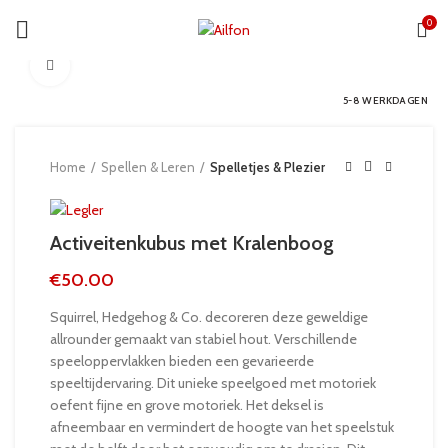
0
Click to enlarge
5-8 WERKDAGEN
Home
Spellen & Leren
Spelletjes & Plezier
Activeitenkubus met Kralenboog
€
50.00
Squirrel, Hedgehog & Co. decoreren deze geweldige
allrounder gemaakt van stabiel hout. Verschillende
speeloppervlakken bieden een gevarieerde
speeltijdervaring. Dit unieke speelgoed met motoriek
oefent fijne en grove motoriek. Het deksel is
afneembaar en vermindert de hoogte van het speelstuk