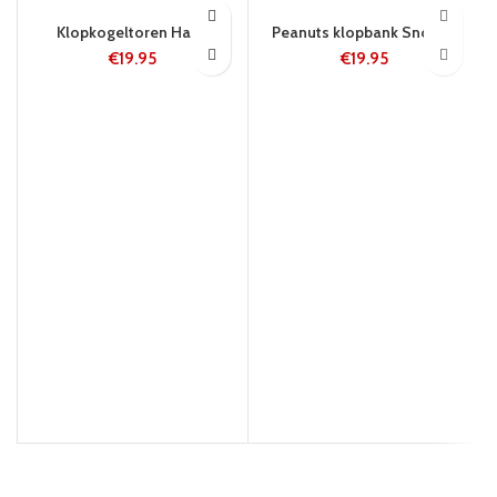
24 UUR
24 UUR
Klopkogeltoren Haan
Peanuts klopbank Snoopy
€
19.95
€
19.95