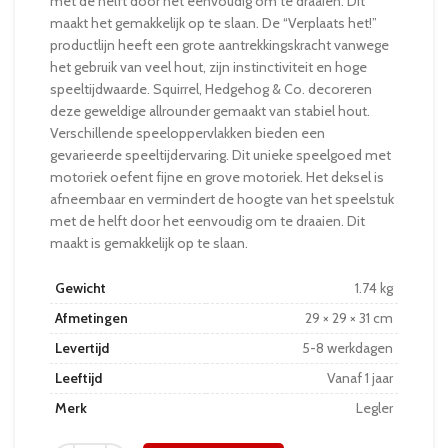
met de helft door het eenvoudig om te draaien. Dit
maakt het gemakkelijk op te slaan. De “Verplaats het!”
productlijn heeft een grote aantrekkingskracht vanwege
het gebruik van veel hout, zijn instinctiviteit en hoge
speeltijdwaarde. Squirrel, Hedgehog & Co. decoreren
deze geweldige allrounder gemaakt van stabiel hout.
Verschillende speeloppervlakken bieden een
gevarieerde speeltijdervaring. Dit unieke speelgoed met
motoriek oefent fijne en grove motoriek. Het deksel is
afneembaar en vermindert de hoogte van het speelstuk
met de helft door het eenvoudig om te draaien. Dit
maakt is gemakkelijk op te slaan.
Gewicht
1.74 kg
Afmetingen
29 × 29 × 31 cm
Levertijd
5-8 werkdagen
Leeftijd
Vanaf 1 jaar
Merk
Legler