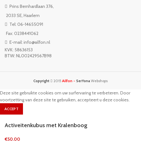
Prins Bernhardlaan 376,
2033 SE, Haarlem
Tel: 06-14655091
Fax: 0238441062
E-mail: info@ailfon.nl
KVK: 58636153
BTW: NL002429567B98
Ailfon -
Copyright
2015
SerYona
Webshops
Deze site gebruikte cookies om uw surfervaring te verbeteren. Door
voortzetting van deze site te gebruiken, accepteert u deze cookies.
ACCEPT
Activeitenkubus met Kralenboog
€
50.00