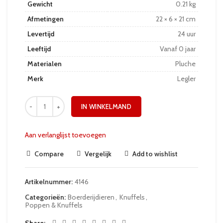
Gewicht
0.21 kg
Afmetingen
22 × 6 × 21 cm
Levertijd
24 uur
Leeftijd
Vanaf 0 jaar
Materialen
Pluche
Merk
Legler
IN WINKELMAND
Aan verlanglijst toevoegen
Compare
Vergelijk
Add to wishlist
Artikelnummer:
4146
Categorieën:
Boerderijdieren
,
Knuffels
,
Poppen & Knuffels
Share