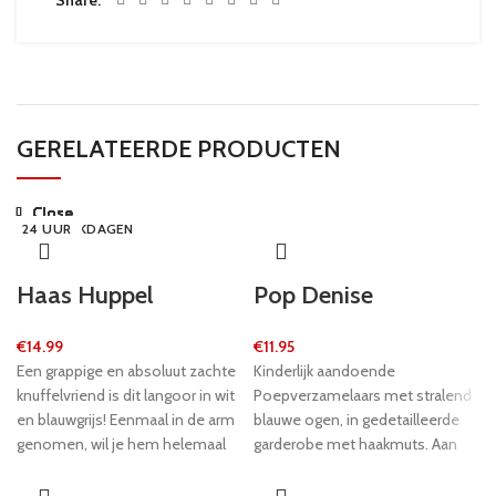
GERELATEERDE PRODUCTEN
Close
Close
Close
Close
Close
Close
Close
Close
24 UUR
24 UUR
24 UUR
5-8 WERKDAGEN
24 UUR
24 UUR
24 UUR
Haas Huppel
Pop Denise
€
14.99
€
11.95
Een grappige en absoluut zachte
Kinderlijk aandoende
knuffelvriend is dit langoor in wit
Poepverzamelaars met stralend
en blauwgrijs! Eenmaal in de arm
blauwe ogen, in gedetailleerde
genomen, wil je hem helemaal
garderobe met haakmuts. Aan
niet meer loslaten.
een stander kan de pop met
hoofd en ledematen van