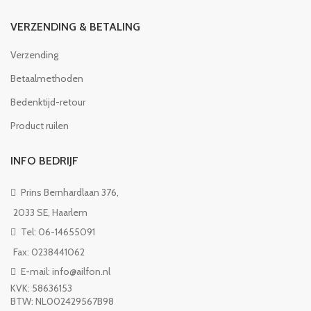
VERZENDING & BETALING
Verzending
Betaalmethoden
Bedenktijd-retour
Product ruilen
INFO BEDRIJF
Prins Bernhardlaan 376,
2033 SE, Haarlem
Tel: 06-14655091
Fax: 0238441062
E-mail: info@ailfon.nl
KVK: 58636153
BTW: NL002429567B98