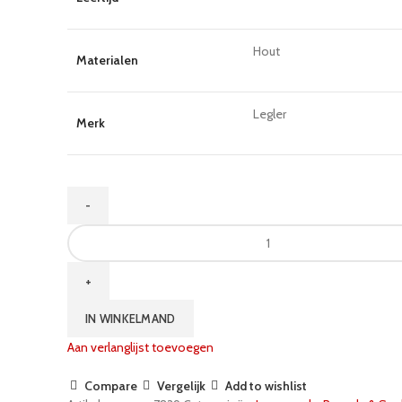
Hout
Materialen
Legler
Merk
Frozen
puzzel
3
in
1
IN WINKELMAND
aantal
Aan verlanglijst toevoegen
Compare
Vergelijk
Add to wishlist