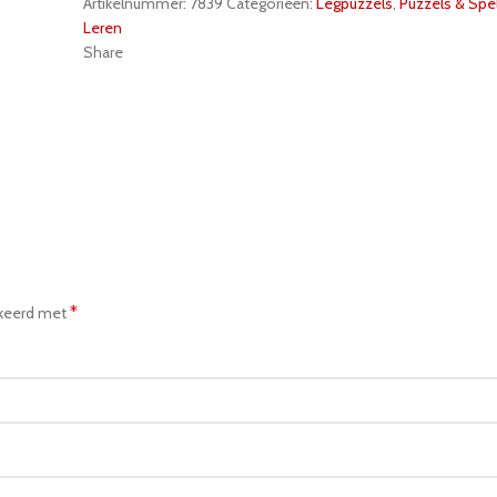
Artikelnummer:
7839
Categorieën:
Legpuzzels
,
Puzzels & Spe
Leren
Share
*
rkeerd met