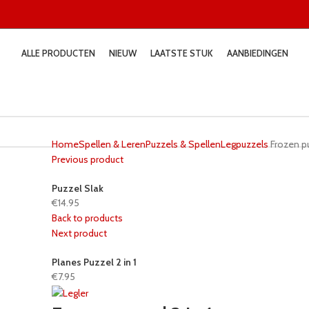
ALLE PRODUCTEN
NIEUW
LAATSTE STUK
AANBIEDINGEN
Home
Spellen & Leren
Puzzels & Spellen
Legpuzzels
Frozen pu
Previous product
Puzzel Slak
€
14.95
Back to products
Next product
Planes Puzzel 2 in 1
€
7.95