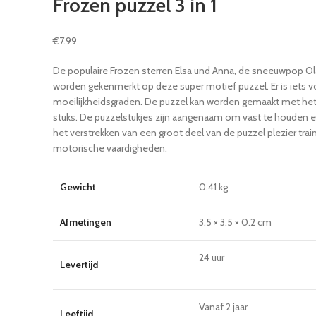
Frozen puzzel 3 in 1
€
7.99
De populaire Frozen sterren Elsa und Anna, de sneeuwpop Ola
worden gekenmerkt op deze super motief puzzel. Er is iets vo
moeilijkheidsgraden. De puzzel kan worden gemaakt met het
stuks. De puzzelstukjes zijn aangenaam om vast te houden e
het verstrekken van een groot deel van de puzzel plezier tra
motorische vaardigheden.
Gewicht
0.41 kg
Afmetingen
3.5 × 3.5 × 0.2 cm
24 uur
Levertijd
Vanaf 2 jaar
Leeftijd