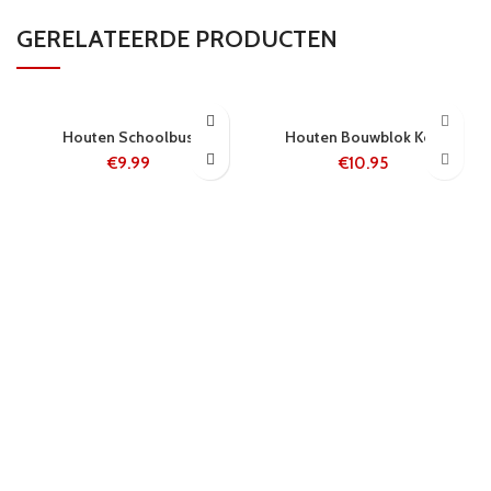
GERELATEERDE PRODUCTEN
24 UUR
24 UUR
Houten Schoolbus
Houten Bouwblok Koe
€
9.99
€
10.95