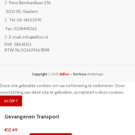
Prins Bernhardlaan 376,
2033 SE, Haarlem
Tel: 06-14655091
Fax: 0238441062
E-mail: info@ailfon.nl
KVK: 58636153
BTW: NL002429567B98
Ailfon -
Copyright
2015
SerYona
Webshops
Deze site gebruikte cookies om uw surfervaring te verbeteren. Door
voortzetting van deze site te gebruiken, accepteert u deze cookies.
ACCEPT
Gevangenen Transport
€
12.49