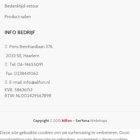
Bedenktijd-retour
Product ruilen
INFO BEDRIJF
Prins Bernhardlaan 376,
2033 SE, Haarlem
Tel: 06-14655091
Fax: 0238441062
E-mail: info@ailfon.nl
KVK: 58636153
BTW: NL002429567B98
Ailfon -
Copyright
2015
SerYona
Webshops
Deze site gebruikte cookies om uw surfervaring te verbeteren. Door
voortzetting van deze site te gebruiken, accepteert u deze cookies.