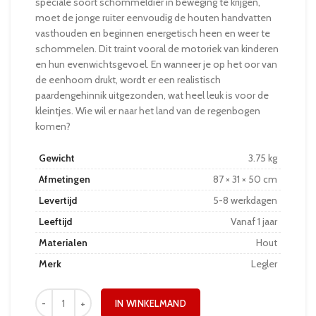
speciale soort schommeldier in beweging te krijgen,
moet de jonge ruiter eenvoudig de houten handvatten
vasthouden en beginnen energetisch heen en weer te
schommelen. Dit traint vooral de motoriek van kinderen
en hun evenwichtsgevoel. En wanneer je op het oor van
de eenhoorn drukt, wordt er een realistisch
paardengehinnik uitgezonden, wat heel leuk is voor de
kleintjes. Wie wil er naar het land van de regenbogen
komen?
Gewicht
3.75 kg
Afmetingen
87 × 31 × 50 cm
Levertijd
5-8 werkdagen
Leeftijd
Vanaf 1 jaar
Materialen
Hout
Merk
Legler
IN WINKELMAND