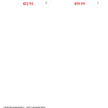
€
12.95
€
19.99