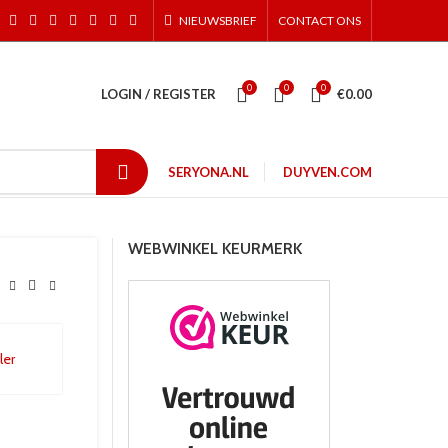
NIEUWSBRIEF
CONTACT ONS
0
0
0
LOGIN / REGISTER
€
0.00
SERYONA.NL
DUYVEN.COM
WEBWINKEL KEURMERK