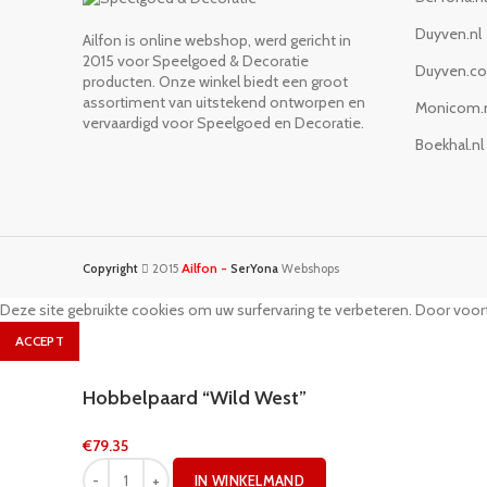
Duyven.nl
Ailfon is online webshop, werd gericht in
2015 voor Speelgoed & Decoratie
Duyven.c
producten. Onze winkel biedt een groot
assortiment van uitstekend ontworpen en
Monicom.
vervaardigd voor Speelgoed en Decoratie.
Boekhal.nl
Ailfon -
Copyright
2015
SerYona
Webshops
Deze site gebruikte cookies om uw surfervaring te verbeteren. Door voort
ACCEPT
Hobbelpaard “Wild West”
€
79.35
IN WINKELMAND