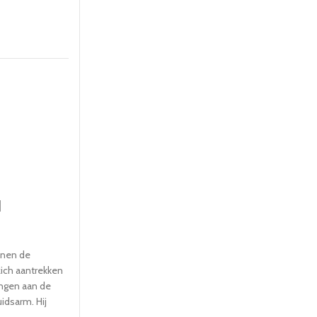
d
nnen de
zich aantrekken
ingen aan de
uidsarm. Hij
en staart en