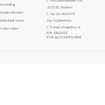
Prins Bernhardlaan 376,
Verzending
2033 SE, Haarlem
Betaalmethoden
Tel: 06-14655091
Bedenktijd-retour
Fax: 0238441062
E-mail: info@ailfon.nl
Product ruilen
KVK: 58636153
BTW: NL002429567B98