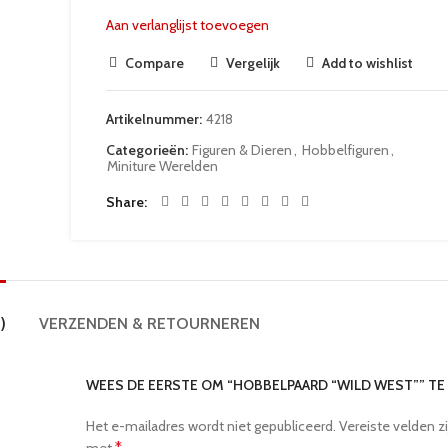
Aan verlanglijst toevoegen
Compare
Vergelijk
Add to wishlist
Artikelnummer:
4218
Categorieën:
Figuren & Dieren
,
Hobbelfiguren
,
Miniture Werelden
Share
)
VERZENDEN & RETOURNEREN
WEES DE EERSTE OM “HOBBELPAARD “WILD WEST”” T
Het e-mailadres wordt niet gepubliceerd.
Vereiste velden z
*