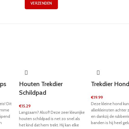
ups
Houten Trekdier
Trekdier Hon
Schildpad
€
19.99
is! Dit
Deze kleine hond ku
€
15.29
domme
allerkleinsten achter 
Langzaam? Alsof! Deze zeer kleurrijke
uipend
en dankzij de rubberr
houten schildpad is net zo snel als
n
banden is hij heel gel
het kind dat hem trekt. Hij kan elke
en neer
waggelt met de oren 