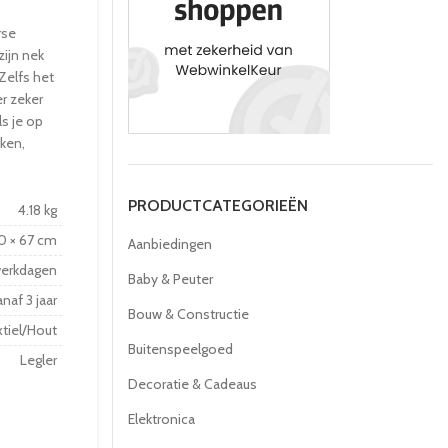
rse
ijn nek
 Zelfs het
er zeker
ls je op
iken,
PRODUCTCATEGORIEËN
4.18 kg
30 × 67 cm
Aanbiedingen
werkdagen
Baby & Peuter
naf 3 jaar
Bouw & Constructie
tiel/Hout
Buitenspeelgoed
Legler
Decoratie & Cadeaus
Elektronica