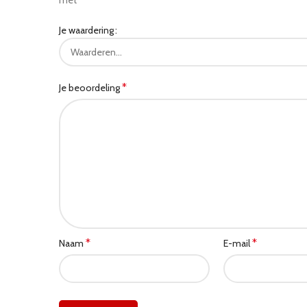
met
Je waardering
*
Je beoordeling
*
*
Naam
E-mail