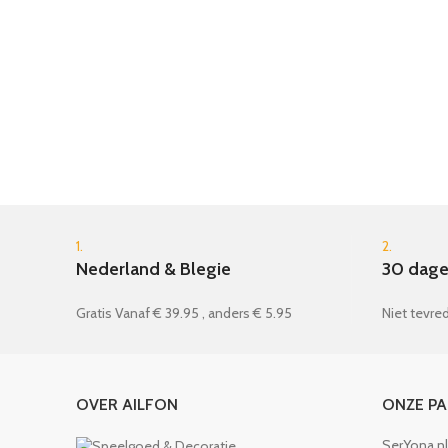
1.
2.
Nederland & Blegie
30 dage
Gratis Vanaf € 39.95 , anders € 5.95
Niet tevred
OVER AILFON
ONZE P
SerYona.nl