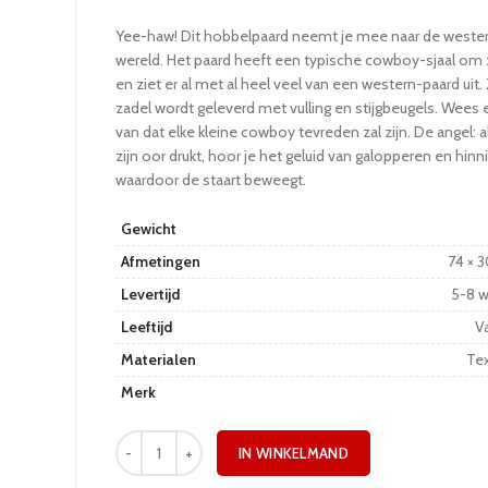
Yee-haw! Dit hobbelpaard neemt je mee naar de weste
wereld. Het paard heeft een typische cowboy-sjaal om z
en ziet er al met al heel veel van een western-paard uit.
zadel wordt geleverd met vulling en stijgbeugels. Wees 
van dat elke kleine cowboy tevreden zal zijn. De angel: a
zijn oor drukt, hoor je het geluid van galopperen en hinn
waardoor de staart beweegt.
Gewicht
Afmetingen
74 × 
Levertijd
5-8 
Leeftijd
Va
Materialen
Tex
Merk
IN WINKELMAND