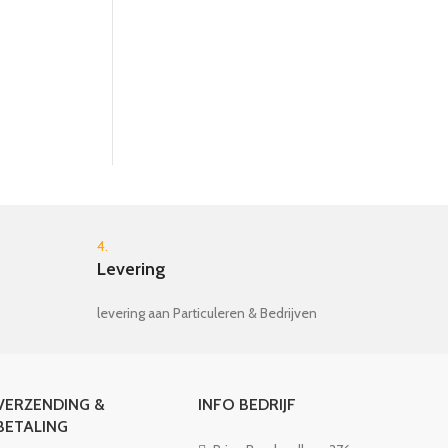
ontdekkingstochten. Als je hem
duwt, beweegt de draak zijn vleugels
op en neer en "vliegt" naar elk
avontuur, en spuwt het vuur
helemaal. De met rubber afgewerkte
wielen zorgen voor stil rollen.
Voldoende stabiel, dit meeslepende
dier moedigt jonge kinderen aan om
nieuwe tochten op twee benen te
maken.
4.
Levering
levering aan Particuleren & Bedrijven
VERZENDING &
INFO BEDRIJF
BETALING