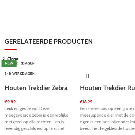
GERELATEERDE PRODUCTEN
Close
Close
Close
Close
Close
Close
Close
Close
5-8 WERKDAGEN
5-8 WERKDAGEN
5-8 WERKDAGEN
24 UUR
24 UUR
24 UUR
24 UUR
NEW
5-8 WERKDAGEN
Houten Trekdier Zebra
Houten Trekdier R
€
9.89
€
18.25
Leuk en gestreept! Deze
Een kleine rups op een grote re
meegevoerde zebra is een vrolijke
meeslepende dier met de 
metgezel op alle tochten - en is
ogen is een heel bijzonder kr
levendig geschilderd op massief
beest: het felgekleurde houte
hout. Of het nu op een safari is door
lichaam beweegt gelukkig op 