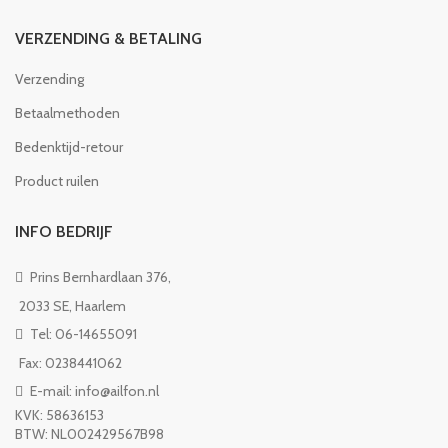
VERZENDING & BETALING
Verzending
Betaalmethoden
Bedenktijd-retour
Product ruilen
INFO BEDRIJF
Prins Bernhardlaan 376,
2033 SE, Haarlem
Tel: 06-14655091
Fax: 0238441062
E-mail: info@ailfon.nl
KVK: 58636153
BTW: NL002429567B98