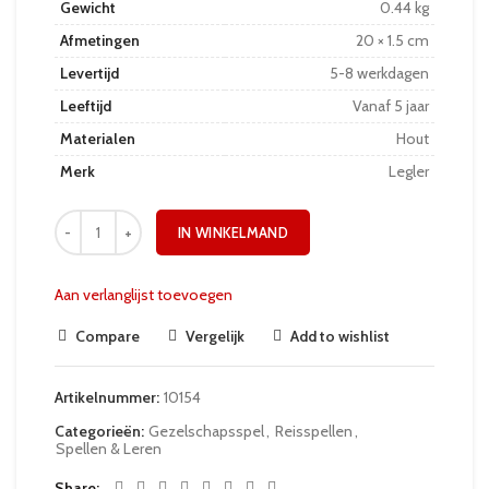
Gewicht
0.44 kg
Afmetingen
20 × 1.5 cm
Levertijd
5-8 werkdagen
Leeftijd
Vanaf 5 jaar
Materialen
Hout
Merk
Legler
IN WINKELMAND
Aan verlanglijst toevoegen
Compare
Vergelijk
Add to wishlist
Artikelnummer:
10154
Categorieën:
Gezelschapsspel
,
Reisspellen
,
Spellen & Leren
Share