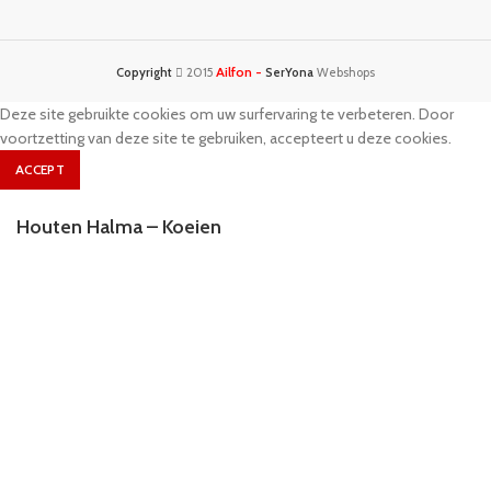
Ailfon -
Copyright
2015
SerYona
Webshops
Deze site gebruikte cookies om uw surfervaring te verbeteren. Door
voortzetting van deze site te gebruiken, accepteert u deze cookies.
ACCEPT
Houten Halma – Koeien
€
20.00
IN WINKELMAND
Shop
Sidebar
0