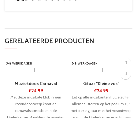
GERELATEERDE PRODUCTEN
5-8 WERKDAGEN
5-8 WERKDAGEN
Muziekdoos Carnaval
Gitaar “Kleine vos”
€
24.99
€
24.99
Met deze muzikale klok in een
Let op alle muzikanten! Jullie zullen
rotondeontwerp komt de
allemaal sterren op het podium zijn
carnavalsatmosfeer in de
met deze gitaar met het vosontwerp.
kinderkamer. 4 gekleurde paarden
Je kunt de kinderkamer er echt mee
dansen op de melodie van "Talk To
rocken! Kinderen kunnen ritme en
The Animals".
muzikale maat met deze