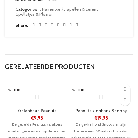
Categorieën:
Hamerbank
,
Spellen & Leren
,
Spelletjes & Plezier
Share
GERELATEERDE PRODUCTEN
24 UUR
24 UUR
Kralenbaan Peanuts
Peanuts klopbank Snoopy
€
9.95
€
19.95
De geliefde Peanuts karakters
De gekke hond Snoopy en zijn
worden gekenmerkt op deze super
kleine vriend Woodstock worden
motorische vaardigheden training
gekenmerkt op deze hoogwaardige