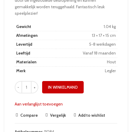
door de ingebouwde deuropening en kunnen
gemakkelijk worden teruggehaald. Fantastisch leuk
speelplezier!
Gewicht
1.04 kg
Afmetingen
13 × 17 × 15 cm
Levertijd
5-8 werkdagen
Leeftijd
Vanaf 18 maanden
Materialen
Hout
Merk
Legler
IN WINKELMAND
Aan verlanglijst toevoegen
Compare
Vergelijk
Add to wishlist
Artikelnummer:
11084