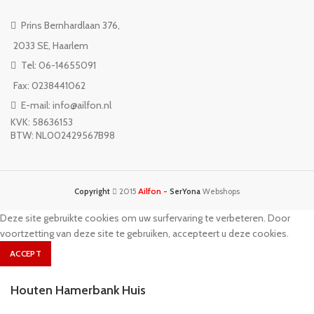
Prins Bernhardlaan 376,
2033 SE, Haarlem
Tel: 06-14655091
Fax: 0238441062
E-mail: info@ailfon.nl
KVK: 58636153
BTW: NL002429567B98
Ailfon -
Copyright
2015
SerYona
Webshops
Deze site gebruikte cookies om uw surfervaring te verbeteren. Door
voortzetting van deze site te gebruiken, accepteert u deze cookies.
ACCEPT
Houten Hamerbank Huis