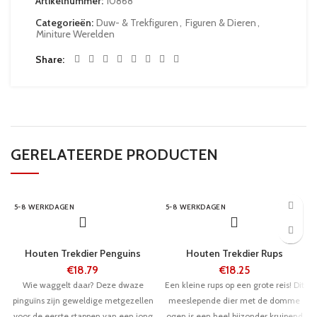
Artikelnummer:
10868
Categorieën:
Duw- & Trekfiguren
,
Figuren & Dieren
,
Miniture Werelden
Share
GERELATEERDE PRODUCTEN
5-8 WERKDAGEN
5-8 WERKDAGEN
Houten Trekdier Penguins
Houten Trekdier Rups
€
18.79
€
18.25
Wie waggelt daar? Deze dwaze
Een kleine rups op een grote reis! Dit
pinguïns zijn geweldige metgezellen
meeslepende dier met de domme
voor de eerste stappen van een jong
ogen is een heel bijzonder kruipend