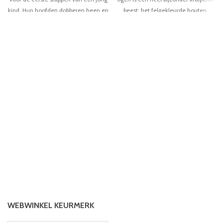
kind. Hun hoofden dobberen heen en
beest: het felgekleurde houten
weer wanneer de pinguïns worden
lichaam beweegt gelukkig op en neer
getrokken en ze bewegen zich rustig
als hij aan zijn touw wordt getrokken.
over de vloer met de met rubber
Zes soepel rollende wielen met
afgewerkte wielen. Deze pull-along
rubberen profielen zorgen voor een
Penguins horen thuis in elke
fluisterstille grip, zelfs op de meest
kinderkamer! Deze meesleeppinguïn
turbulente tochtjes door de
hoort thuis in elke kinderkamer!
kinderkamer. Deze schattige rups is
een geweldige metgezel voor jonge
ontdekkingsreizigers - een trekdier
dat iedereen grijnzend zal maken en
nooit saai zal worden!
WEBWINKEL KEURMERK