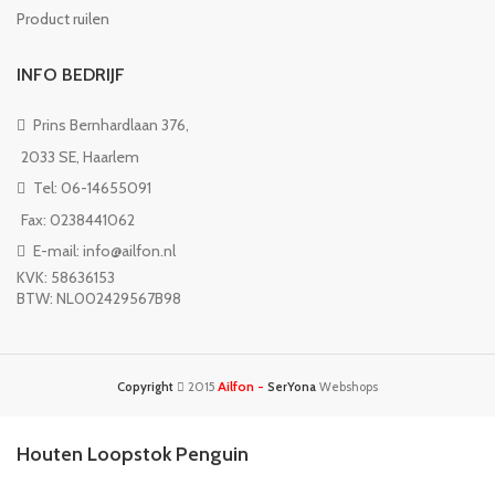
Product ruilen
INFO BEDRIJF
Prins Bernhardlaan 376,
2033 SE, Haarlem
Tel: 06-14655091
Fax: 0238441062
E-mail: info@ailfon.nl
KVK: 58636153
BTW: NL002429567B98
Ailfon -
Copyright
2015
SerYona
Webshops
Houten Loopstok Penguin