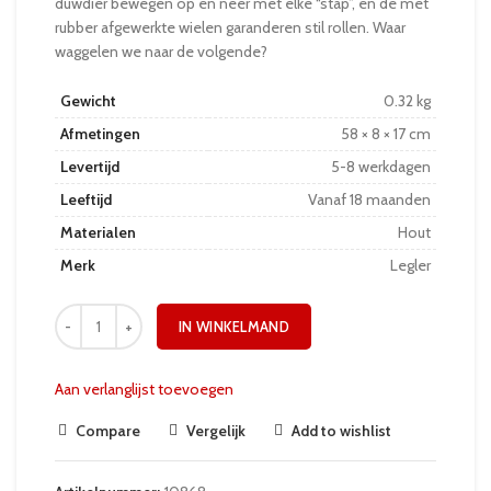
duwdier bewegen op en neer met elke “stap”, en de met
rubber afgewerkte wielen garanderen stil rollen. Waar
waggelen we naar de volgende?
Gewicht
0.32 kg
Afmetingen
58 × 8 × 17 cm
Levertijd
5-8 werkdagen
Leeftijd
Vanaf 18 maanden
Materialen
Hout
Merk
Legler
IN WINKELMAND
Aan verlanglijst toevoegen
Compare
Vergelijk
Add to wishlist