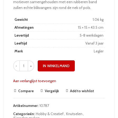
motieven samengehouden met een rubberen band
zullen echte blikvangers zijn rond de nek of pols.
Gewicht
1.06 kg
Afmetingen
15 × 15 × 43.5 cm
Levertijd
5-8 werkdagen
Leeftijd
Vanaf 3 jaar
Merk
Legler
IN WINKELMAND
Aan verlanglijst toevoegen
Compare
Vergelijk
Add to wishlist
Artikelnummer:
10787
Categorieën:
Hobby & Creatief
,
Knutselen
,
Sieraden maken