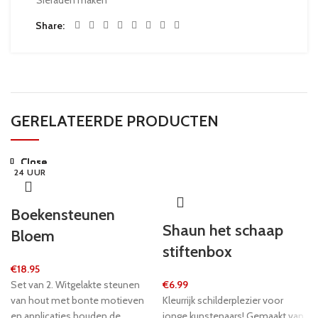
Share
GERELATEERDE PRODUCTEN
Close
Close
Close
Close
Close
Close
Close
Close
24 UUR
24 UUR
24 UUR
24 UUR
24 UUR
24 UUR
24 UUR
24 UUR
Boekensteunen
Shaun het schaap
Bloem
stiftenbox
€
18.95
Set van 2. Witgelakte steunen
€
6.99
van hout met bonte motieven
Kleurrijk schilderplezier voor
en applicaties houden de
jonge kunstenaars! Gemaakt van