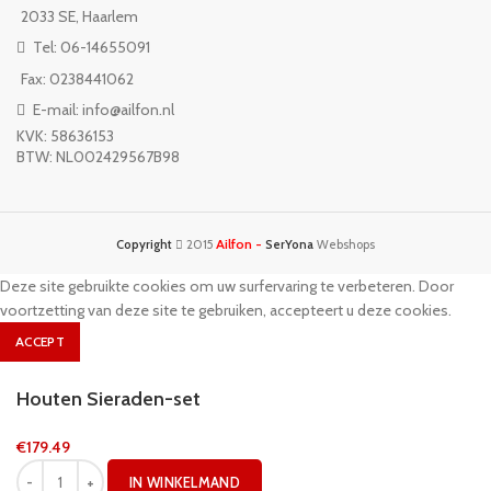
2033 SE, Haarlem
Tel: 06-14655091
Fax: 0238441062
E-mail: info@ailfon.nl
KVK: 58636153
BTW: NL002429567B98
Ailfon -
Copyright
2015
SerYona
Webshops
Deze site gebruikte cookies om uw surfervaring te verbeteren. Door
voortzetting van deze site te gebruiken, accepteert u deze cookies.
ACCEPT
Houten Sieraden-set
€
179.49
IN WINKELMAND