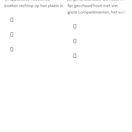
boeken rechtop op hun plaats in
fijn geschuurd hout met vier
het rek of in de kast.
grote compartimenten, het wekt
niet alleen het enthousiasme
van kunstenaars op. De box kan
gemakkelijk worden vervoerd
door zijn sterke handvat. De
pennenbak bevat vier
verschillende grappige foto's van
Shaun en zijn vriend Bitzer.
Zonder decoratie.