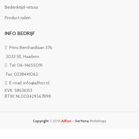
Bedenktijd-retour
Product ruilen
INFO BEDRIJF
Prins Bernhardlaan 376,
2033 SE, Haarlem
Tel: 06-14655091
Fax: 0238441062
E-mail: info@ailfon.nl
KVK: 58636153
BTW: NL002429567B98
Ailfon -
Copyright
2015
SerYona
Webshops
Deze site gebruikte cookies om uw surfervaring te verbeteren. Door