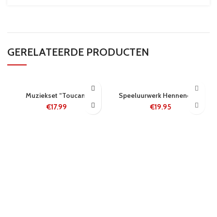
GERELATEERDE PRODUCTEN
5-8 WERKDAGEN
24 UUR
Muziekset “Toucan”
Speeluurwerk Hennendans
€
17.99
€
19.95