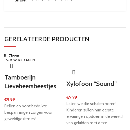
GERELATEERDE PRODUCTEN
Close
Close
Close
Close
Close
Close
Close
Close
24 UUR
5-8 WERKDAGEN
24 UUR
24 UUR
24 UUR
24 UUR
5-8 WERKDAGEN
5-8 WERKDAGEN
Tamboerijn
Xylofoon “Sound”
Lieveheersbeestjes
€
9.99
€
9.99
Laten we die schalen horen!
Bellen en bont bedrukte
Kinderen zullen hun eerste
bespanningen zorgen voor
ervaringen opdoen in de wereld
geweldige ritmes!
van geluiden met deze
felgekleurde xylofoon gemaakt