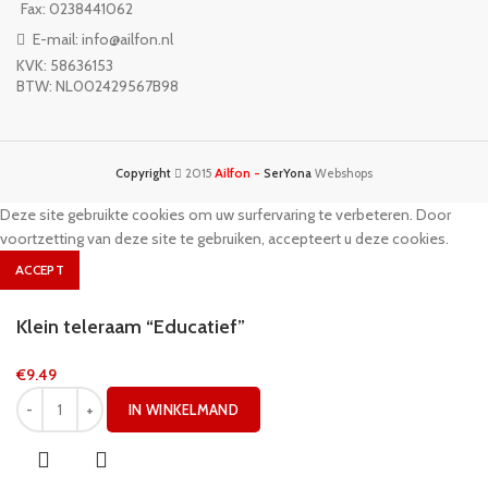
Fax: 0238441062
E-mail: info@ailfon.nl
KVK: 58636153
BTW: NL002429567B98
Ailfon -
Copyright
2015
SerYona
Webshops
Deze site gebruikte cookies om uw surfervaring te verbeteren. Door
voortzetting van deze site te gebruiken, accepteert u deze cookies.
ACCEPT
Klein teleraam “Educatief”
€
9.49
IN WINKELMAND