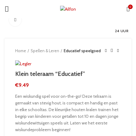
0
Click to enlarge
24 UUR
Home
Spellen & Leren
Educatief speelgoed
Klein teleraam “Educatief”
€
9.49
Een wiskundig spel voor on-the-go! Deze telraam is
gemaakt van stevig hout, is compact en handig en past
in elke schooltas. De kleurrijke houten kralen trainen het
begrip van kinderen voor getallen tot 10 en dagen jonge
wiskundewittuigen speels uit. Laten we het eerste
wiskundeprobleem beginnen!