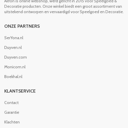
Ailfon is online webshop, werd gericht in 2015 voor Speelgoed &
Decoratie producten. Onze winkel biedt een groot assortiment van
uitstekend ontworpen en vervaardigd voor Speelgoed en Decoratie.
ONZE PARTNERS
SerYona.nl
Duyven.nl
Duyven.com
Monicom.nl
Boekhal.nl
KLANTSERVICE
Contact
Garantie
Klachten