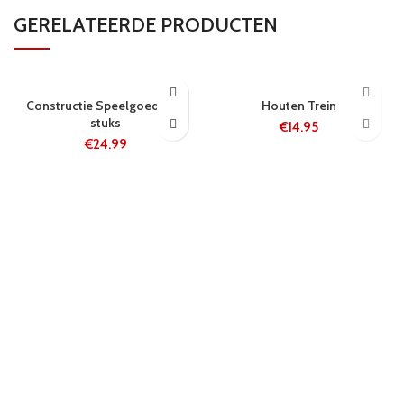
GERELATEERDE PRODUCTEN
5-8 WERKDAGEN
24 UUR
Constructie Speelgoed 240
Houten Trein
stuks
€
14.95
€
24.99