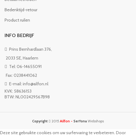
Bedenktijd-retour
Product ruilen
INFO BEDRIJF
Prins Bernhardlaan 376,
2033 SE, Haarlem
Tel: 06-14655091
Fax: 0238441062
E-mail: info@ailfon.nl
KVK: 58636153
BTW: NL002429567B98
Ailfon -
Copyright
2015
SerYona
Webshops
Deze site gebruikte cookies om uw surfervaring te verbeteren. Door