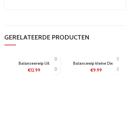
GERELATEERDE PRODUCTEN
24 UUR
24 UUR
Balanseerwip Uil
Balancewip kleine Dieren
€
12.99
€
9.99