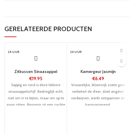
GERELATEERDE PRODUCTEN
24 UUR
24 UUR
Zitkussen Sinaasappel
Kamergeur Jasmijn
€
19.95
€
6.49
Sappig en rond is deze lekkere
Vrouwelijke, bloemrijk zoete geur
sinaasappelschijf. Bedrieglijk echt,
verbetert de sfeer, doet angsten
niet om in te bijten, maar om op te
verdwijnen, werkt ontspannen en
gaan zitten. Binnenin zit een zachte
harmoniserend.
schuimstofvulling, waardoor je heel
comfortabel zit. Een echte
eyecatcher, niet alleen voor
fruitliefhebbers.