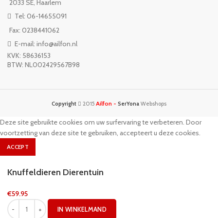
2033 SE, Haarlem
Tel: 06-14655091
Fax: 0238441062
E-mail: info@ailfon.nl
KVK: 58636153
BTW: NL002429567B98
Ailfon -
Copyright
2015
SerYona
Webshops
Deze site gebruikte cookies om uw surfervaring te verbeteren. Door
voortzetting van deze site te gebruiken, accepteert u deze cookies.
ACCEPT
Knuffeldieren Dierentuin
€
59.95
IN WINKELMAND