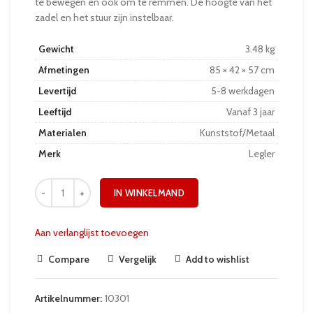
te bewegen en ook om te remmen. De hoogte van het
zadel en het stuur zijn instelbaar.
Gewicht
3.48 kg
Afmetingen
85 × 42 × 57 cm
Levertijd
5-8 werkdagen
Leeftijd
Vanaf 3 jaar
Materialen
Kunststof/Metaal
Merk
Legler
IN WINKELMAND
Aan verlanglijst toevoegen
Compare
Vergelijk
Add to wishlist
Artikelnummer:
10301