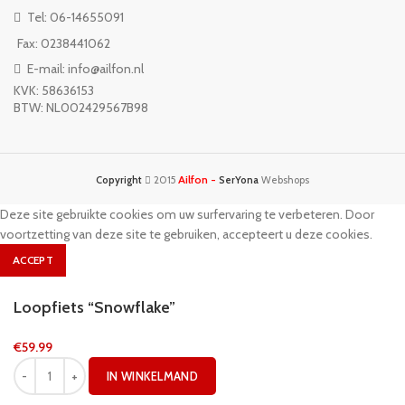
Tel: 06-14655091
Fax: 0238441062
E-mail: info@ailfon.nl
KVK: 58636153
BTW: NL002429567B98
Ailfon -
Copyright
2015
SerYona
Webshops
Deze site gebruikte cookies om uw surfervaring te verbeteren. Door
voortzetting van deze site te gebruiken, accepteert u deze cookies.
ACCEPT
Loopfiets “Snowflake”
€
59.99
IN WINKELMAND