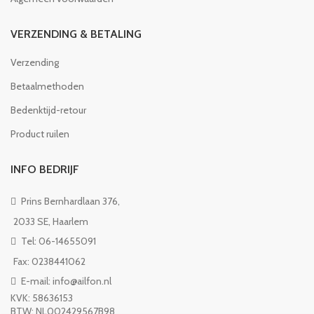
VERZENDING & BETALING
Verzending
Betaalmethoden
Bedenktijd-retour
Product ruilen
INFO BEDRIJF
Prins Bernhardlaan 376,
2033 SE, Haarlem
Tel: 06-14655091
Fax: 0238441062
E-mail: info@ailfon.nl
KVK: 58636153
BTW: NL002429567B98