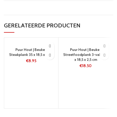
GERELATEERDE PRODUCTEN
24 UUR
5-8 WERKDAGEN
Puur Hout | Beuken
Puur Hout | Beuken
Steakplank 35 x 18,5 x 2 cm
Streetfoodplank 3-vaks 49
x 18,5 x 2,5 cm
€
8.95
€
18.50