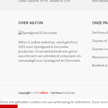
Gratis Vanaf € 39.95 , anders € 5.95
Niet tevred
OVER AILFON
ONZE P
SerYona.nl
Duyven.nl
Ailfon is online webshop, werd gericht in
2015 voor Speelgoed & Decoratie
Duyven.c
producten. Onze winkel biedt een groot
assortiment van uitstekend ontworpen en
Monicom.
vervaardigd voor Speelgoed en Decoratie.
Boekhal.nl
Ailfon -
Copyright
2015
SerYona
Webshops
Deze site gebruikte cookies om uw surfervaring te verbeteren. Door voort