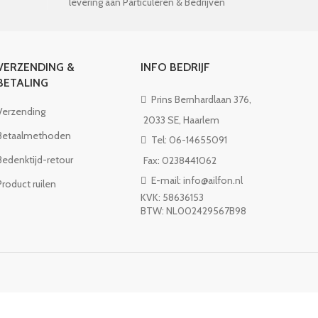
levering aan Particuleren & Bedrijven
VERZENDING &
INFO BEDRIJF
BETALING
Prins Bernhardlaan 376,
Verzending
2033 SE, Haarlem
Betaalmethoden
Tel: 06-14655091
Bedenktijd-retour
Fax: 0238441062
E-mail: info@ailfon.nl
Product ruilen
KVK: 58636153
BTW: NL002429567B98