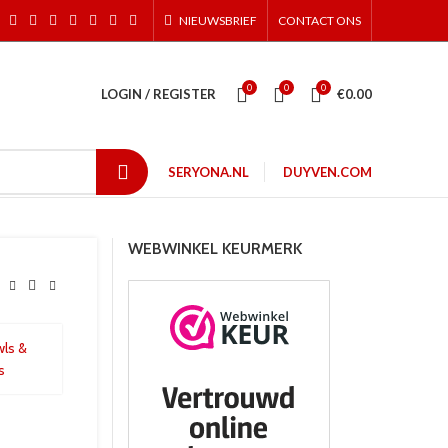
NIEUWSBRIEF
CONTACT ONS
0
0
0
LOGIN / REGISTER
€
0.00
SERYONA.NL
DUYVEN.COM
WEBWINKEL KEURMERK