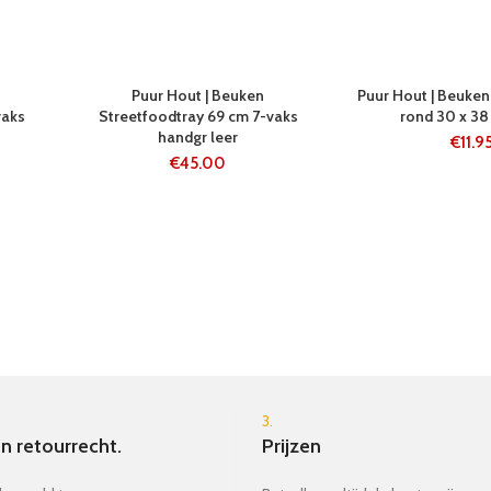
24 UUR
5-8 WERKDAGE
Puur Hout | Beuken
Puur Hout | Beuken
N
vaks
Streetfoodtray 69 cm 7-vaks
rond 30 x 38 
handgr leer
€
11.9
€
45.00
3.
n retourrecht.
Prijzen