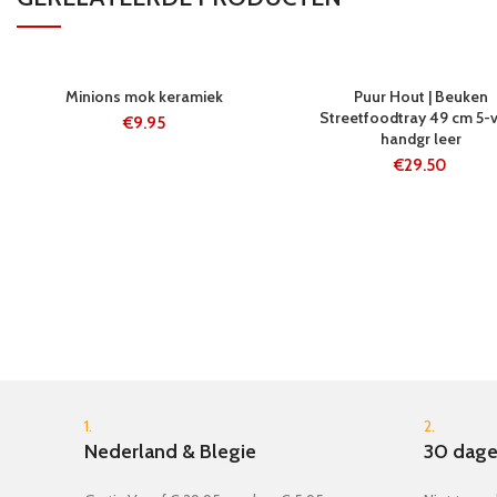
24 UUR
5-8 WERKDAGE
Minions mok keramiek
Puur Hout | Beuken
N
Streetfoodtray 49 cm 5-
€
9.95
handgr leer
€
29.50
1.
2.
Nederland & Blegie
30 dage