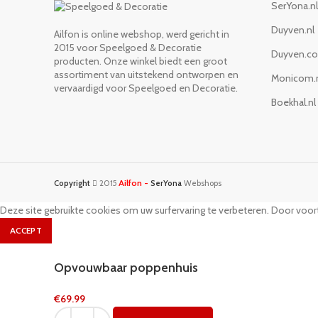
SerYona.nl
Duyven.nl
Ailfon is online webshop, werd gericht in
2015 voor Speelgoed & Decoratie
Duyven.c
producten. Onze winkel biedt een groot
assortiment van uitstekend ontworpen en
Monicom.
vervaardigd voor Speelgoed en Decoratie.
Boekhal.nl
Ailfon -
Copyright
2015
SerYona
Webshops
Deze site gebruikte cookies om uw surfervaring te verbeteren. Door voort
ACCEPT
Opvouwbaar poppenhuis
€
69.99