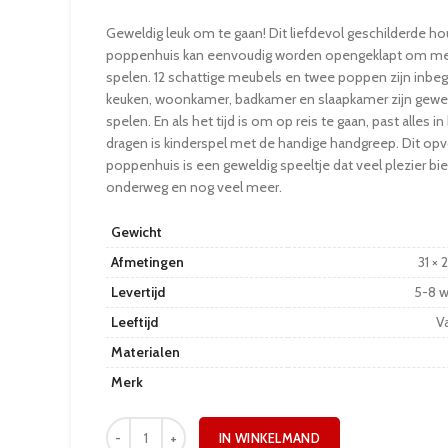
Geweldig leuk om te gaan! Dit liefdevol geschilderde h
poppenhuis kan eenvoudig worden opengeklapt om me
spelen. 12 schattige meubels en twee poppen zijn inbe
keuken, woonkamer, badkamer en slaapkamer zijn gewe
spelen. En als het tijd is om op reis te gaan, past alles in
dragen is kinderspel met de handige handgreep. Dit o
poppenhuis is een geweldig speeltje dat veel plezier bi
onderweg en nog veel meer.
Gewicht
Afmetingen
31 × 
Levertijd
5-8 
Leeftijd
Va
Materialen
Merk
IN WINKELMAND