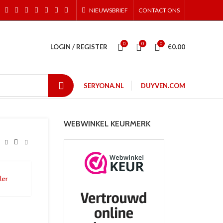
NIEUWSBRIEF
CONTACT ONS
0
0
0
LOGIN / REGISTER
€
0.00
SERYONA.NL
DUYVEN.COM
WEBWINKEL KEURMERK