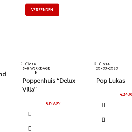
Close
Close
5-8 WERKDAGE
20-03-2020
ond
N
Poppenhuis “Delux
Pop Lukas
Villa”
€
24.9
€
199.99