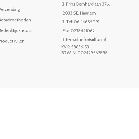
Prins Bernhardlaan 376,
Verzending
2033 SE, Haarlem
Betaalmethoden
Tel: 06-14655091
Bedenktijd-retour
Fax: 0238441062
E-mail: info@ailfon.nl
Product ruilen
KVK: 58636153
BTW: NL002429567B98