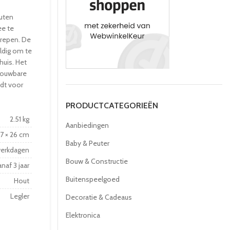
outen
e te
grepen. De
ldig om te
 huis. Het
pvouwbare
edt voor
PRODUCTCATEGORIEËN
2.51 kg
Aanbiedingen
27 × 26 cm
Baby & Peuter
werkdagen
Bouw & Constructie
naf 3 jaar
Buitenspeelgoed
Hout
Legler
Decoratie & Cadeaus
Elektronica