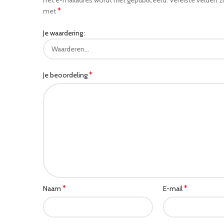
Het e-mailadres wordt niet gepubliceerd.
Vereiste velden z
*
met
Je waardering
*
Je beoordeling
*
*
Naam
E-mail