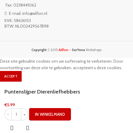
Fax: 0238441062
E-mail: info@ailfon.nl
KVK: 58636153
BTW: NL002429567B98
Ailfon -
Copyright
2015
SerYona
Webshops
Deze site gebruikte cookies om uw surfervaring te verbeteren. Door
voortzetting van deze site te gebruiken, accepteert u deze cookies.
ACCEPT
Puntenslijper Dierenliefhebbers
€
5.99
IN WINKELMAND