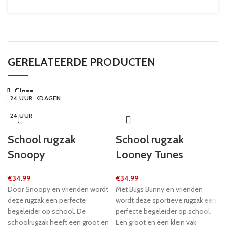
GERELATEERDE PRODUCTEN
Close
Close
Close
Close
Close
Close
Close
Close
24 UUR
24 UUR
5-8 WERKDAGEN
24 UUR
24 UUR
24 UUR
24 UUR
-12%
24 UUR
School rugzak
School rugzak
Snoopy
Looney Tunes
€
34.99
€
34.99
Door Snoopy en vrienden wordt
Met Bugs Bunny en vrienden
deze rugzak een perfecte
wordt deze sportieve rugzak een
begeleider op school. De
perfecte begeleider op school.
schoolrugzak heeft een groot en
Een groot en een klein vak