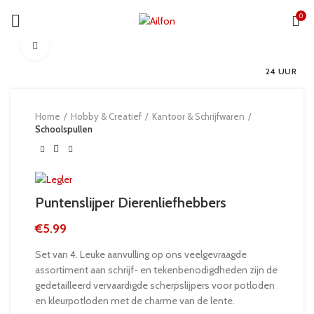
0
Click to enlarge
24 UUR
Home
Hobby & Creatief
Kantoor & Schrijfwaren
Schoolspullen
Puntenslijper Dierenliefhebbers
€
5.99
Set van 4. Leuke aanvulling op ons veelgevraagde
assortiment aan schrijf- en tekenbenodigdheden zijn de
gedetailleerd vervaardigde scherpslijpers voor potloden
en kleurpotloden met de charme van de lente.