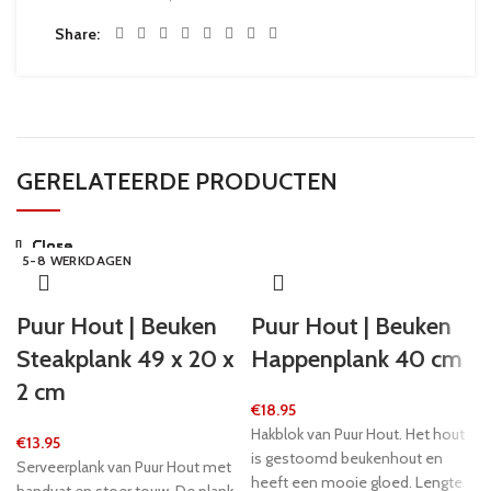
Share
GERELATEERDE PRODUCTEN
Close
Close
Close
Close
Close
Close
Close
Close
5-8 WERKDAGEN
5-8 WERKDAGEN
24 UUR
24 UUR
5-8 WERKDAGEN
24 UUR
5-8 WERKDAGEN
5-8 WERKDAGEN
Puur Hout | Beuken
Puur Hout | Beuken
Steakplank 49 x 20 x
Happenplank 40 cm
2 cm
€
18.95
Hakblok van Puur Hout. Het hout
€
13.95
is gestoomd beukenhout en
Serveerplank van Puur Hout met
heeft een mooie gloed. Lengte