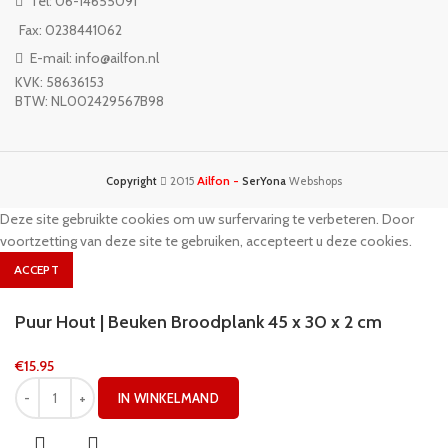
Tel: 06-14655091
Fax: 0238441062
E-mail: info@ailfon.nl
KVK: 58636153
BTW: NL002429567B98
Ailfon -
Copyright
2015
SerYona
Webshops
Deze site gebruikte cookies om uw surfervaring te verbeteren. Door
voortzetting van deze site te gebruiken, accepteert u deze cookies.
ACCEPT
Puur Hout | Beuken Broodplank 45 x 30 x 2 cm
€
15.95
IN WINKELMAND