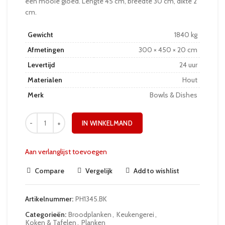
een mooie gloed. Lengte 45 cm, breedte 30 cm, dikte 2
cm.
Gewicht
1840 kg
Afmetingen
300 × 450 × 20 cm
Levertijd
24 uur
Materialen
Hout
Merk
Bowls & Dishes
IN WINKELMAND
Aan verlanglijst toevoegen
Compare
Vergelijk
Add to wishlist
Artikelnummer:
PH1345.BK
Categorieën:
Broodplanken
,
Keukengerei
,
Koken & Tafelen
,
Planken