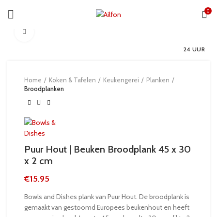
0
Click to enlarge
24 UUR
Home
Koken & Tafelen
Keukengerei
Planken
Broodplanken
Puur Hout | Beuken Broodplank 45 x 30
x 2 cm
€
15.95
Bowls and Dishes plank van Puur Hout. De broodplank is
gemaakt van gestoomd Europees beukenhout en heeft