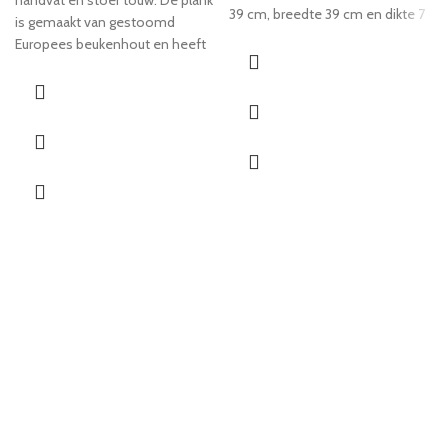
handvat en stoer touw. De plank
39 cm, breedte 39 cm en dikte 7
is gemaakt van gestoomd
cm
Europees beukenhout en heeft
een mooie gloed. Langs de rand
zit een opvanggootje, speciaal
voor het serveren van BBQ en
vleesgerechten.