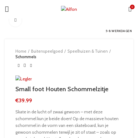
0
Click to enlarge
5-8 WERKDAGEN
Home
Buitenspeelgoed
Speelhuizen & Tuinen
Schommels
Small foot Houten Schommelzitje
€
39.99
Skate in de lucht of zwaai gewoon – met deze
schommel kun je beide doen! Op de massieve houten
schommel in de vorm van een skateboard, kun je
gewoon schommelen terwijl je zit of staat – zoals op