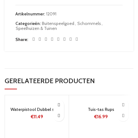
Artikelnummer:
12091
Categorieën:
Buitenspeelgoed
,
Schommels
,
Speelhuizen & Tuinen
Share
GERELATEERDE PRODUCTEN
24 UUR
5-8 WERKDAGEN
Waterpistool Dubbel schot
Tuis-tas Rups
€
11.49
€
16.99