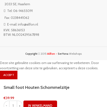
2033 SE, Haarlem
Tel: 06-14655091
Fax: 0238441062
E-mail: info@ailfon.nl
KVK: 58636153
BTW: NL002429567B98
Ailfon -
Copyright
2015
SerYona
Webshops
Deze site gebruikte cookies om uw surfervaring te verbeteren. Door
voortzetting van deze site te gebruiken, accepteert u deze cookies.
ACCEPT
Small foot Houten Schommelzitje
€
39.99
IN WINKELMAND