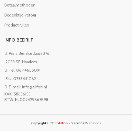
Betaalmethoden
Bedenktijd-retour
Product ruilen
INFO BEDRIJF
Prins Bernhardlaan 376,
2033 SE, Haarlem
Tel: 06-14655091
Fax: 0238441062
E-mail: info@ailfon.nl
KVK: 58636153
BTW: NL002429567B98
Ailfon -
Copyright
2015
SerYona
Webshops