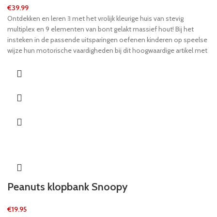
€
39.99
Ontdekken en leren ﾖ met het vrolijk kleurige huis van stevig
multiplex en 9 elementen van bont gelakt massief hout! Bij het
insteken in de passende uitsparingen oefenen kinderen op speelse
wijze hun motorische vaardigheden bij dit hoogwaardige artikel met
draaggreep en insteekbare deur.
Peanuts klopbank Snoopy
€
19.95