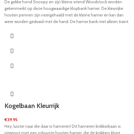
De gekke hond Snoopy en zijn kleine vriend Woodstock worden
gekenmerkt op deze hoogwaardige klopbank hamer. De kleurrijke
houten pennen zijn neergehaald met de kleine hamer en kan dan
weer worden geduwd met de hand. De hamer bank niet alleen traint
motorische vaardigheden, maar is ook erg leuk voor kleine kinderen.
Kogelbaan Kleurrijk
€
39.95
Hey, luister naar die daar is hameren! Dit hameren knikkerbaan is
uitgerust met een robuuste houten hamer, die de knikkers klopt