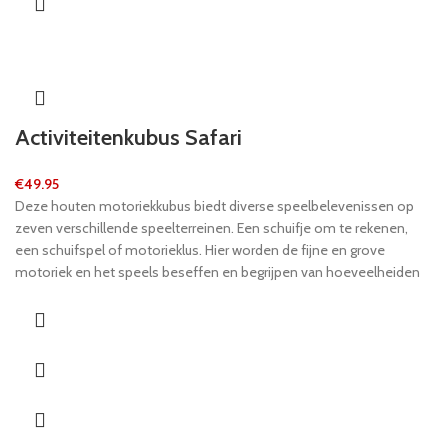
Activiteitenkubus Safari
€
49.95
Deze houten motoriekkubus biedt diverse speelbelevenissen op
zeven verschillende speelterreinen. Een schuifje om te rekenen,
een schuifspel of motorieklus. Hier worden de fijne en grove
motoriek en het speels beseffen en begrijpen van hoeveelheiden
geleerd. Nieuwsgierigheid en de drang om te ontdekken worden hier
bevredigd en ze bevorderen ook nog de hand-oog-co�rdinatie en
de creativiteit van kinderen.