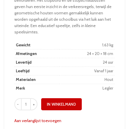
bevorderen. Het stopbord en de stoplichtkubussen
geven hun eerste inzicht in de verkeersregels, terwijl de
geometrische houten vormen gemakkelijk kunnen
worden opgehaald uit de schoolbus via het luik aan het
uiteinde. Een educatief speeltje, zelfs in kleine
speelruimtes.
Gewicht
1.63 kg
Afmetingen
24 × 20 × 18 cm
Levertijd
24 uur
Leeftijd
Vanaf 1 jaar
Materialen
Hout
Merk
Legler
IN WINKELMAND
Aan verlanglijst toevoegen