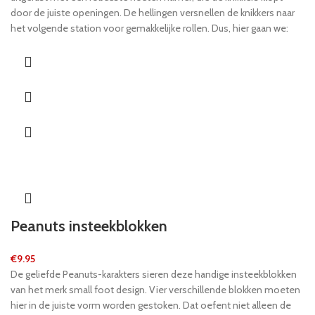
door de juiste openingen. De hellingen versnellen de knikkers naar
het volgende station voor gemakkelijke rollen. Dus, hier gaan we:
hamers in de aanslag! Dit marmer speels lopen leert kinderen de
wetten van oorzaak en gevolg, terwijl het geven van hen een echt
gevoel van vervulling. Dus: alle hamers aan het starthek!
Peanuts insteekblokken
€
9.95
De geliefde Peanuts-karakters sieren deze handige insteekblokken
van het merk small foot design. Vier verschillende blokken moeten
hier in de juiste vorm worden gestoken. Dat oefent niet alleen de