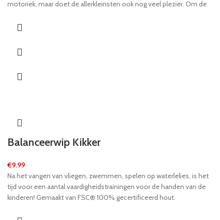
motoriek, maar doet de allerkleinsten ook nog veel plezier. Om de
blokken weer uit de kubus te krijgen, kun je heel eenvoudig de rode
klep optillen.
Balanceerwip Kikker
€
9.99
Na het vangen van vliegen, zwemmen, spelen op waterlelies, is het
tijd voor een aantal vaardigheidstrainingen voor de handen van de
kinderen! Gemaakt van FSC® 100% gecertificeerd hout.