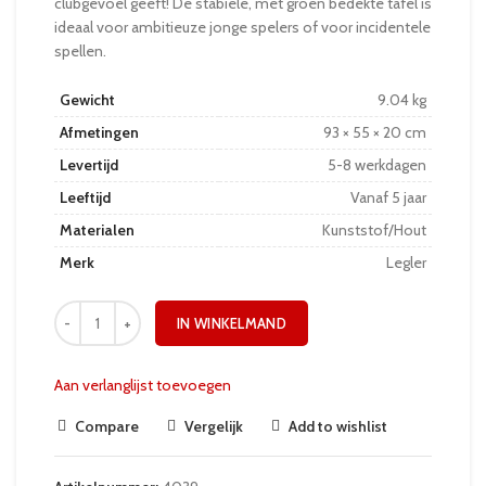
clubgevoel geeft! De stabiele, met groen bedekte tafel is
ideaal voor ambitieuze jonge spelers of voor incidentele
spellen.
Gewicht
9.04 kg
Afmetingen
93 × 55 × 20 cm
Levertijd
5-8 werkdagen
Leeftijd
Vanaf 5 jaar
Materialen
Kunststof/Hout
Merk
Legler
IN WINKELMAND
Aan verlanglijst toevoegen
Compare
Vergelijk
Add to wishlist