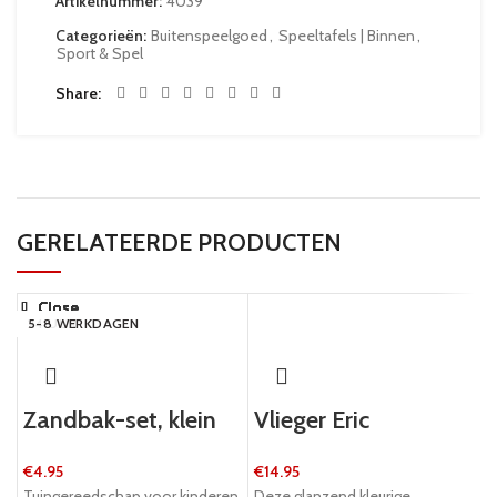
Artikelnummer:
4039
Categorieën:
Buitenspeelgoed
,
Speeltafels | Binnen
,
Sport & Spel
Share
GERELATEERDE PRODUCTEN
Close
Close
Close
Close
Close
Close
Close
Close
24 UUR
24 UUR
5-8 WERKDAGEN
5-8 WERKDAGEN
24 UUR
24 UUR
24 UUR
5-8 WERKDAGEN
Zandbak-set, klein
Vlieger Eric
€
4.95
€
14.95
Tuingereedschap voor kinderen,
Deze glanzend kleurige