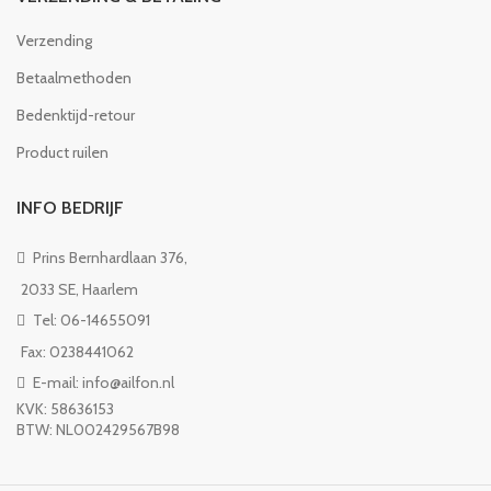
Verzending
Betaalmethoden
Bedenktijd-retour
Product ruilen
INFO BEDRIJF
Prins Bernhardlaan 376,
2033 SE, Haarlem
Tel: 06-14655091
Fax: 0238441062
E-mail: info@ailfon.nl
KVK: 58636153
BTW: NL002429567B98