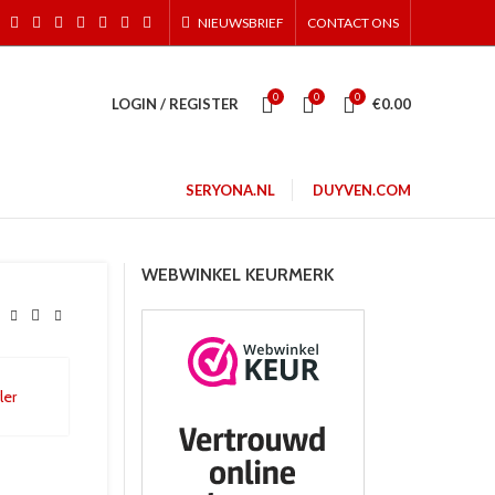
NIEUWSBRIEF
CONTACT ONS
0
0
0
LOGIN / REGISTER
€
0.00
SERYONA.NL
DUYVEN.COM
WEBWINKEL KEURMERK