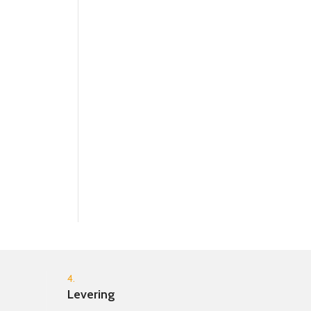
kinderen. Houd het dier stevig vast
en ze rollen op vier stabiele wielen
door de kinderkamer. Het fraai
vormgegeven hout past goed in uw
handen en het eenvoudige ontwerp
maakt indruk op klanten in de hele
lijn. Een prachtig verkoopdisplay voor
de verkoopteller.
4.
Levering