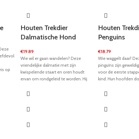
oe
Houten Trekdier
Houten Trekdi
Dalmatische Hond
Penguins
 Deze
€
19.89
€
18.79
iefdevol
Wie wil er gaan wandelen? Deze
Wie waggelt daar? D
vriendelijke dalmatie met zijn
pinguïns zijn geweld
is op
kwispelende staart en oren houdt
voor de eerste stapp
 komt
ervan om rondgeleid te worden. Hij
kind. Hun hoofden d
eten
kan gemakkelijk op zijn wielen
en weer wanneer de 
wordt
worden getrokken. Een geweldige
getrokken en ze bewe
d
metgezel voor de eerste stapjes van
over de vloer met de
een kind. Ik ga met je mee waar je
afgewerkte wielen. De
 de
maar wilt! Deze trouwe meegaande
Penguins horen thuis 
 en
hond maakt elke reis een avontuur
kinderkamer! Deze m
en hij zal altijd klaarstaan ​​voor
hoort thuis in elke ki
iedereen dankzij zijn solide