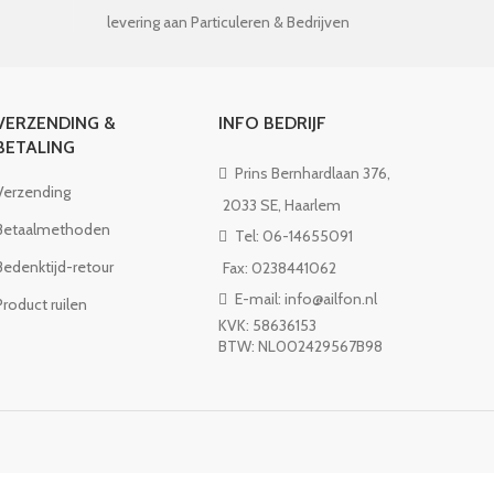
levering aan Particuleren & Bedrijven
VERZENDING &
INFO BEDRIJF
BETALING
Prins Bernhardlaan 376,
Verzending
2033 SE, Haarlem
Betaalmethoden
Tel: 06-14655091
Bedenktijd-retour
Fax: 0238441062
E-mail: info@ailfon.nl
Product ruilen
KVK: 58636153
BTW: NL002429567B98