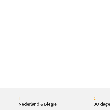
een prachtig speelgoed voor jonge
ontdekkingsreizigers!
1.
2.
Nederland & Blegie
30 dage