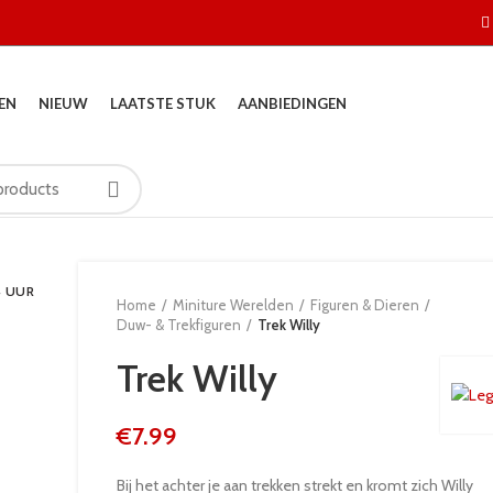
EN
NIEUW
LAATSTE STUK
AANBIEDINGEN
4 UUR
Home
Miniture Werelden
Figuren & Dieren
Duw- & Trekfiguren
Trek Willy
Trek Willy
€
7.99
Bij het achter je aan trekken strekt en kromt zich Willy