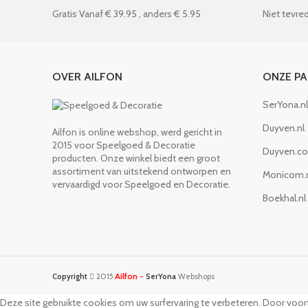
Gratis Vanaf € 39.95 , anders € 5.95
Niet tevred
OVER AILFON
ONZE P
SerYona.nl
Duyven.nl
Ailfon is online webshop, werd gericht in
2015 voor Speelgoed & Decoratie
Duyven.c
producten. Onze winkel biedt een groot
assortiment van uitstekend ontworpen en
Monicom.
vervaardigd voor Speelgoed en Decoratie.
Boekhal.nl
Ailfon -
Copyright
2015
SerYona
Webshops
Deze site gebruikte cookies om uw surfervaring te verbeteren. Door voort