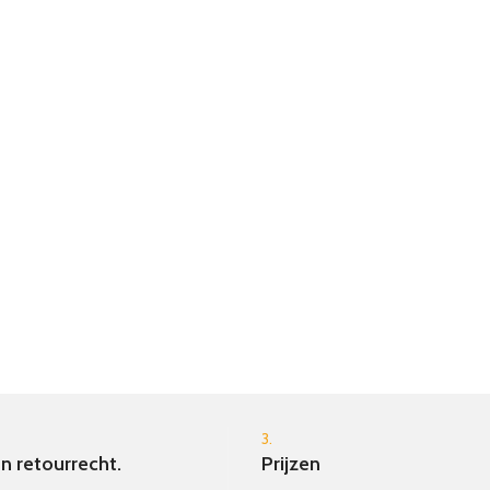
constructie. Dankzij de twee flexibele
verbindingsdelen kan hij gemakkelijk
door bochten navigeren. En al die tijd
kwispelt hij graag met zijn oren en
zijn staart! Laten we gaan!
3.
n retourrecht.
Prijzen