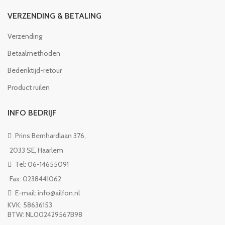
VERZENDING & BETALING
Verzending
Betaalmethoden
Bedenktijd-retour
Product ruilen
INFO BEDRIJF
Prins Bernhardlaan 376,
2033 SE, Haarlem
Tel: 06-14655091
Fax: 0238441062
E-mail: info@ailfon.nl
KVK: 58636153
BTW: NL002429567B98