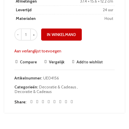
Afmetingen
37.4 × 15.6 × 12.2 cm
Levertijd
24 uur
Materialen
Hout
IN WINKELMAND
Aan verlanglijst toevoegen
Compare
Vergelijk
Add to wishlist
Artikelnummer:
UE04156
Categorieën:
Decoratie & Cadeaus
,
Decoratie & Cadeaus
Share