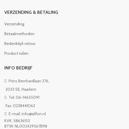
VERZENDING & BETALING
Verzending
Betaalmethoden
Bedenktijd-retour
Product ruilen
INFO BEDRIJF
Prins Bernhardlaan 376,
2033 SE, Haarlem
Tel: 06-14655091
Fax: 0238441062
E-mail: info@ailfon.nl
KVK: 58636153
BTW: NL002429567B98