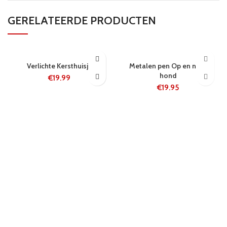
GERELATEERDE PRODUCTEN
24 UUR
24 UUR
Verlichte Kersthuisje
Metalen pen Op en neer
hond
€
19.99
€
19.95