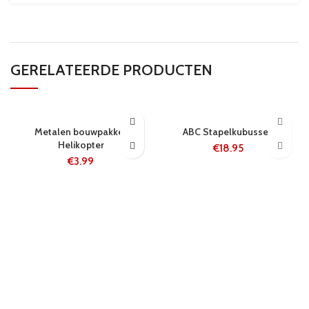
GERELATEERDE PRODUCTEN
24 UUR
24 UUR
Metalen bouwpakket
ABC Stapelkubussen
Helikopter
€
18.95
€
3.99