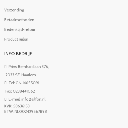
Verzending
Betaalmethoden
Bedenktijd-retour
Product ruilen
INFO BEDRIJF
Prins Bernhardlaan 376,
2033 SE, Haarlem
Tel: 06-14655091
Fax: 0238441062
E-mail: info@ailfon.nl
KVK: 58636153
BTW: NL002429567B98