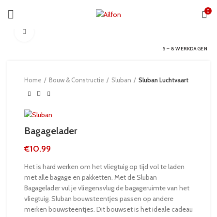
0
Click to enlarge
5 – 8 WERKDAGEN
Home
Bouw & Constructie
Sluban
Sluban Luchtvaart
Bagagelader
€
10.99
Het is hard werken om het vliegtuig op tijd vol te laden
met alle bagage en pakketten. Met de Sluban
Bagagelader vul je vliegensvlug de bagageruimte van het
vliegtuig. Sluban bouwsteentjes passen op andere
merken bouwsteentjes. Dit bouwset is het ideale cadeau