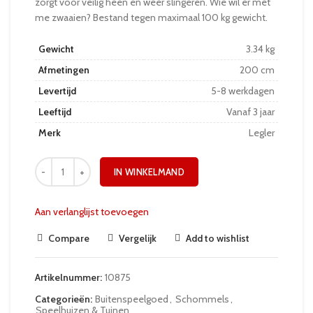
zorgt voor veilig heen en weer slingeren. Wie wil er met
me zwaaien? Bestand tegen maximaal 100 kg gewicht.
Gewicht
3.34 kg
Afmetingen
200 cm
Levertijd
5-8 werkdagen
Leeftijd
Vanaf 3 jaar
Merk
Legler
IN WINKELMAND
Aan verlanglijst toevoegen
Compare
Vergelijk
Add to wishlist
Artikelnummer:
10875
Categorieën:
Buitenspeelgoed
,
Schommels
,
Speelhuizen & Tuinen