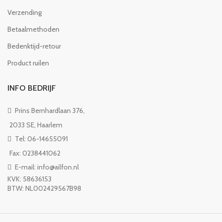
Verzending
Betaalmethoden
Bedenktijd-retour
Product ruilen
INFO BEDRIJF
Prins Bernhardlaan 376,
2033 SE, Haarlem
Tel: 06-14655091
Fax: 0238441062
E-mail: info@ailfon.nl
KVK: 58636153
BTW: NL002429567B98