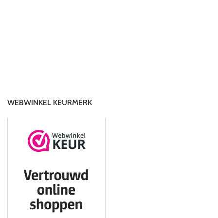
nieuw vormgeven en verplaatsen!
afgedrukt. Ze kunnen ook
gemakkelijk worden opgeslagen in
een veilige ruimte en wachten op het
volgende spel. Laat het spel
beginnen!
WEBWINKEL KEURMERK