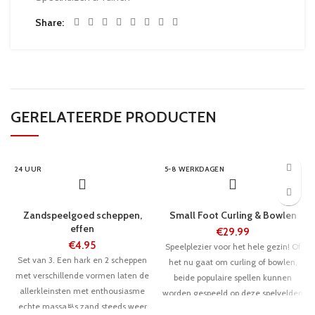
Share
GERELATEERDE PRODUCTEN
24 UUR
5-8 WERKDAGEN
Zandspeelgoed scheppen,
Small Foot Curling & Bowlen
effen
€
29.99
€
4.95
Speelplezier voor het hele gezin! Of
Set van 3. Een hark en 2 scheppen
het nu gaat om curling of bowlen,
met verschillende vormen laten de
beide populaire spellen kunnen
allerkleinsten met enthousiasme
worden gespeeld op deze spelvelden
echte massaﾴs zand steeds weer
die op een plastic oppervlak zijn