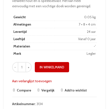
verwerkt hout en is speekselvast. Het kan heel
eenvoudig met een vochtige doek worden gereinigd.
Gewicht
0.05 kg
Afmetingen
7 × 8 × 4 cm
Levertijd
24 uur
Leeftijd
Vanaf 0 jaar
Materialen
-'
Merk
Legler
IN WINKELMAND
Aan verlanglijst toevoegen
Compare
Vergelijk
Add to wishlist
Artikelnummer:
3134