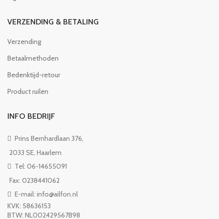
VERZENDING & BETALING
Verzending
Betaalmethoden
Bedenktijd-retour
Product ruilen
INFO BEDRIJF
Prins Bernhardlaan 376,
2033 SE, Haarlem
Tel: 06-14655091
Fax: 0238441062
E-mail: info@ailfon.nl
KVK: 58636153
BTW: NL002429567B98