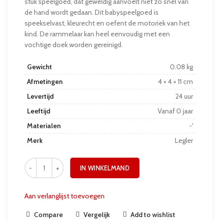
stuk speelgoed, dat geweldig aanvoelt niet zo snel van
de hand wordt gedaan. Dit babyspeelgoed is
speekselvast, kleurecht en oefent de motoriek van het
kind. De rammelaar kan heel eenvoudig met een
vochtige doek worden gereinigd.
Gewicht
0.08 kg
Afmetingen
4 × 4 × 11 cm
Levertijd
24 uur
Leeftijd
Vanaf 0 jaar
Materialen
-'
Merk
Legler
IN WINKELMAND
Aan verlanglijst toevoegen
Compare
Vergelijk
Add to wishlist