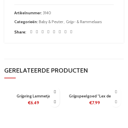
Artikelnummer:
3140
Categorieën:
Baby & Peuter
,
Grijp- & Rammelaars
Share
GERELATEERDE PRODUCTEN
24 UUR
5-8 WERKDAGEN
Grijpring Lammetje
Grijpspeelgoed “Lex de Vos”
€
6.49
€
7.99