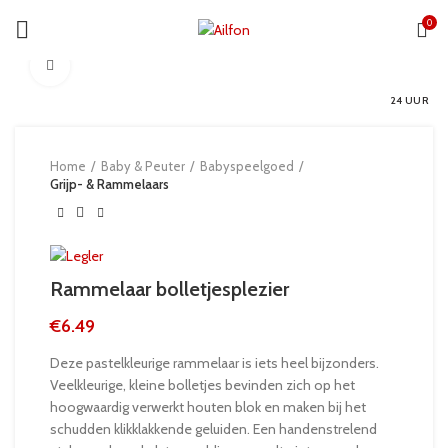
0
Click to enlarge
24 UUR
Home
Baby & Peuter
Babyspeelgoed
Grijp- & Rammelaars
Rammelaar bolletjesplezier
€
6.49
Deze pastelkleurige rammelaar is iets heel bijzonders.
Veelkleurige, kleine bolletjes bevinden zich op het
hoogwaardig verwerkt houten blok en maken bij het
schudden klikklakkende geluiden. Een handenstrelend