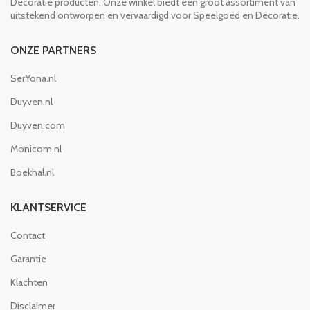
Decoratie producten. Onze winkel biedt een groot assortiment van
uitstekend ontworpen en vervaardigd voor Speelgoed en Decoratie.
ONZE PARTNERS
SerYona.nl
Duyven.nl
Duyven.com
Monicom.nl
Boekhal.nl
KLANTSERVICE
Contact
Garantie
Klachten
Disclaimer