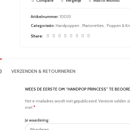
Compare
Vergelijk
Add to wishlist
Artikelnummer:
10033
Categorieën:
Handpoppen
,
Marionettes
,
Poppen & Kn
Share
)
VERZENDEN & RETOURNEREN
WEES DE EERSTE OM “HANDPOP PRINCESS” TE BEOOR
Het e-mailadres wordt niet gepubliceerd.
Vereiste velden z
*
met
Je waardering