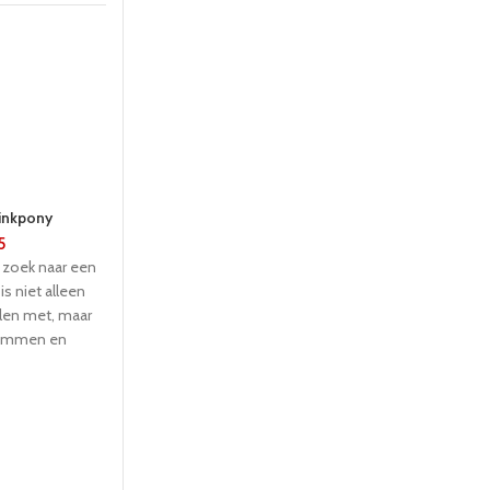
24 UUR
24 UUR
Pinkpony
5
 zoek naar een
is niet alleen
elen met, maar
kammen en
jn oren worden
 opent en sluit
nd.
Knuffeldier Vos
€
9.95