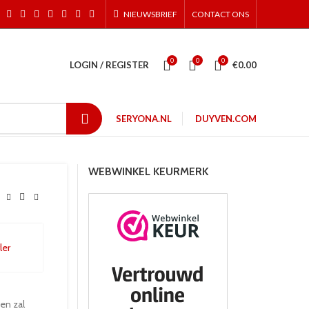
NIEUWSBRIEF
CONTACT ONS
0
0
0
LOGIN / REGISTER
€
0.00
SERYONA.NL
DUYVEN.COM
WEBWINKEL KEURMERK
en zal