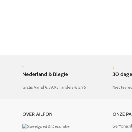
1.
2.
Nederland & Blegie
30 dage
Gratis Vanaf € 39.95 , anders € 5.95
Niet tevred
OVER AILFON
ONZE P
SerYona.nl