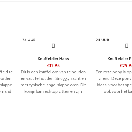
24 UUR
24 UUR
Knuffeldier Haas
Knuffeldier 
€
12.95
€
29.9
feld te
Dit is een knuffel om van te houden
Een roze pony is op
worden
en vast te houden. Snuggly zacht en
vriend! Deze pony 
 slappe
met typische lange, slappe oren. Dit
ideaal voor het sp
iemand
konijn kan rechtop zitten en zijn
ook voor het 
vacht is
grote, brede ogen hebben een
styling.Wanneer zi
tende
aantrekkelijke uitdrukking. Geen enkel
ingedrukt, hinnikt en
st
kind zal het willen laten gaan!
zijn mo
jken.