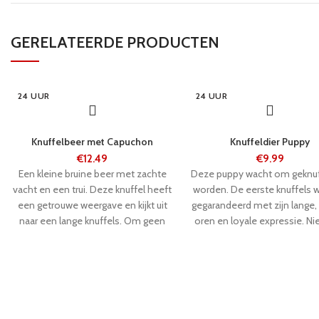
GERELATEERDE PRODUCTEN
24 UUR
24 UUR
Knuffelbeer met Capuchon
Knuffeldier Puppy
€
12.49
€
9.99
Een kleine bruine beer met zachte
Deze puppy wacht om geknuf
vacht en een trui. Deze knuffel heeft
worden. De eerste knuffels 
een getrouwe weergave en kijkt uit
gegarandeerd met zijn lange,
naar een lange knuffels. Om geen
oren en loyale expressie. N
enkel kind meer stak de hand.
zal het willen laten gaan! De 
lekker zacht en in een zit
positie is het knuffelbee
aantrekkelijk om naar te ki