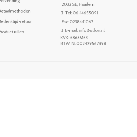
Verzending
2033 SE, Haarlem
Betaalmethoden
Tel: 06-14655091
Bedenktijd-retour
Fax: 0238441062
E-mail: info@ailfon.nl
Product ruilen
KVK: 58636153
BTW: NL002429567B98