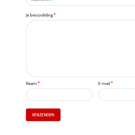
*
Je beoordeling
*
*
Naam
E-mail