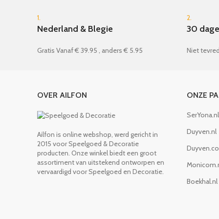
1.
2.
Nederland & Blegie
30 dage
Gratis Vanaf € 39.95 , anders € 5.95
Niet tevred
OVER AILFON
ONZE P
SerYona.nl
Duyven.nl
Ailfon is online webshop, werd gericht in
2015 voor Speelgoed & Decoratie
Duyven.c
producten. Onze winkel biedt een groot
assortiment van uitstekend ontworpen en
Monicom.
vervaardigd voor Speelgoed en Decoratie.
Boekhal.nl