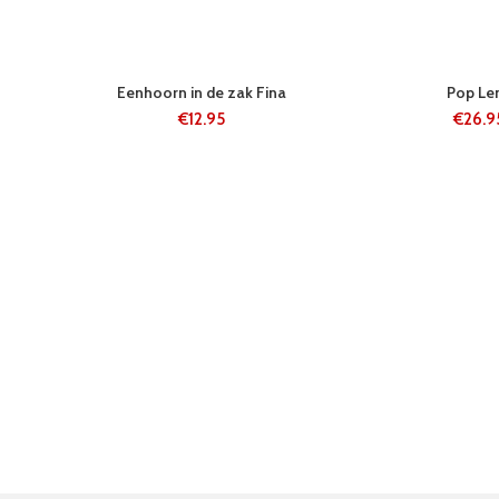
24 UUR
24 UUR
Eenhoorn in de zak Fina
Pop Le
€
12.95
€
26.9