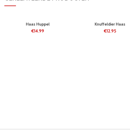
24 UUR
24 UUR
Haas Huppel
Knuffeldier Haas
€
14.99
€
12.95