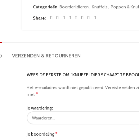
Categorieën:
Boerderijdieren
,
Knuffels
,
Poppen & Knuf
Share
)
VERZENDEN & RETOURNEREN
WEES DE EERSTE OM “KNUFFELDIER SCHAAP” TE BEO
Het e-mailadres wordt niet gepubliceerd.
Vereiste velden z
*
met
Je waardering
*
Je beoordeling