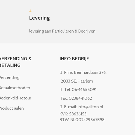
4.
Levering
levering aan Particuleren & Bedrijven
VERZENDING &
INFO BEDRIJF
BETALING
Prins Bernhardlaan 376,
Verzending
2033 SE, Haarlem
Betaalmethoden
Tel: 06-14655091
Bedenktijd-retour
Fax: 0238441062
E-mail: info@ailfon.nl
Product ruilen
KVK: 58636153
BTW: NL002429567B98