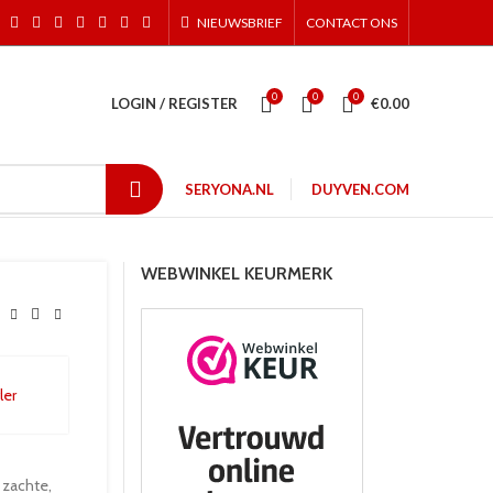
NIEUWSBRIEF
CONTACT ONS
0
0
0
LOGIN / REGISTER
€
0.00
SERYONA.NL
DUYVEN.COM
WEBWINKEL KEURMERK
 zachte,