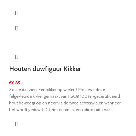
Houten duwfiguur Kikker
€
6.85
Zou je dat zien! Een kikker op wielen? Precies - deze
felgekleurde kikker gemaakt van FSC® 100% -gecertificeerd
hout beweegt op en neer via de twee achterwielen wanneer
het wordt geduwd. Dit ziet er niet alleen idioot uit, maar
motiveert kinderen ook om het rond te duwen en bevordert de
ontwikkeling van de motoriek van kinderen wanneer ze kruipen.
Deze kikker is een echt multi-talent!