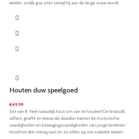
wielen, vrolijk gras eten terwijl hij aan de lange snaar wordt
geleid. Deze robuuste en goed gefabriceerde koe zorgt voor
langdurig speelplezier tijdens de eerste stappen van een kind -
en lang daarna ook!
Houten duw speelgoed
€
49.99
Set van 8. Veel natuurlijk hout om van te houden! De krokodil,
olifant, giraffe en leeuw als duwdier trainen de motorische
vaardigheden en bewegingsvaardigheden van jonge kinderen.
Houd het dier stevig vast en ze rollen op vier stabiele wielen
door de kinderkamer. Het fraai vormgegeven hout past goed in