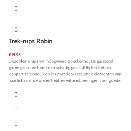
Trek-rups Robin
€
19.95
Deze kleine rups van hoogwaardig beukenhout is glanzend
groen gelakt en heeft een schattig gezicht! Bij het trekken
kleppert ze er vrolijk op los met de waggelende elementen van
haar lichaam, de wielen hebben witte rubberringen voor goede
loopeigenschappen op vloerbedekkingen en gladde vloeren.