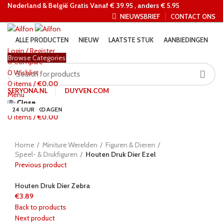
Nederland &
België Gratis Vanaf € 39.95 , anders € 5.95
NIEUWSBRIEF
CONTACT ONS
ALLE PRODUCTEN
NIEUW
LAATSTE STUK
AANBIEDINGEN
Login / Register
Browse Categories
0
Compare
0
Wishlist
0
items
/
€
0.00
SERYONA.NL
DUYVEN.COM
Menu
Close
Close
Close
Close
Close
Close
Close
Close
5-8 WERKDAGEN
5-8 WERKDAGEN
5-8 WERKDAGEN
24 UUR
5-8 WERKDAGEN
5-8 WERKDAGEN
24 UUR
5-8 WERKDAGEN
24 UUR
0
items
/
€
0.00
Click to enlarge
Home
Miniture Werelden
Figuren & Dieren
Speel- & Drukfiguren
Houten Druk Dier Ezel
Previous product
Houten Druk Dier Zebra
€
3.89
Back to products
Next product