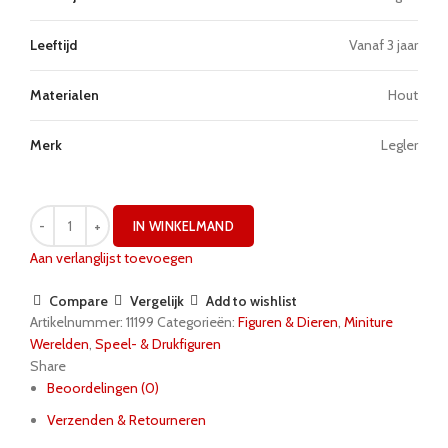
Leeftijd
Vanaf 3 jaar
Materialen
Hout
Merk
Legler
IN WINKELMAND
Aan verlanglijst toevoegen
Compare
Vergelijk
Add to wishlist
Artikelnummer:
11199
Categorieën:
Figuren & Dieren
,
Miniture
Werelden
,
Speel- & Drukfiguren
Share
Beoordelingen (0)
Verzenden & Retourneren