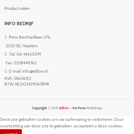
Product ruilen
INFO BEDRIJF
Prins Bernhardlaan 376,
2033 SE, Haarlem
Tel: 06-14655091
Fax: 0238441062
E-mail: info@ailfon.nl
KVK: 58636153
BTW: NL002429567B98
Ailfon -
Copyright
2015
SerYona
Webshops
Deze site gebruikte cookies om uw surfervaring te verbeteren. Door
voortzetting van deze site te gebruiken, accepteert u deze cookies.