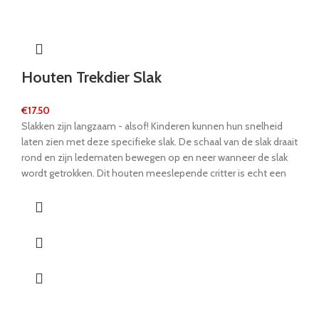
Houten Trekdier Slak
€
17.50
Slakken zijn langzaam - alsof! Kinderen kunnen hun snelheid
laten zien met deze specifieke slak. De schaal van de slak draait
rond en zijn ledematen bewegen op en neer wanneer de slak
wordt getrokken. Dit houten meeslepende critter is echt een
geweldige metgezel voor kinderen die gewoon leren lopen.
Het stevige materiaal zorgt ervoor dat het elke reis overleeft.
Jonge kinderen trainen hun motorische vaardigheden en zullen
worden aangemoedigd om steeds langs deze kleurrijke slak te
lopen. Naar welk slablad lopen we nu?