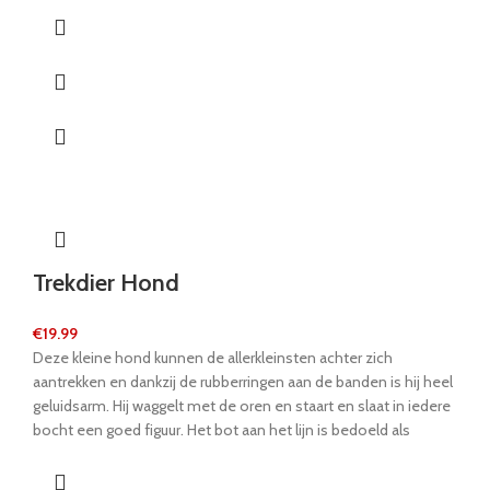
uw handen en het eenvoudige ontwerp maakt indruk op
klanten in de hele lijn. Een prachtig verkoopdisplay voor de
verkoopteller.
Trekdier Hond
€
19.99
Deze kleine hond kunnen de allerkleinsten achter zich
aantrekken en dankzij de rubberringen aan de banden is hij heel
geluidsarm. Hij waggelt met de oren en staart en slaat in iedere
bocht een goed figuur. Het bot aan het lijn is bedoeld als
beloning.