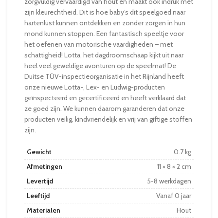
zorgvuldig vervaardigd van hout en maakt ook indruk met
zijn kleurechtheid. Dit is hoe baby’s dit speelgoed naar
hartenlust kunnen ontdekken en zonder zorgen in hun
mond kunnen stoppen. Een fantastisch speeltje voor
het oefenen van motorische vaardigheden – met
schattigheid! Lotta, het dagdroomschaap kijkt uit naar
heel veel geweldige avonturen op de speelmat! De
Duitse TÜV-inspectieorganisatie in het Rijnland heeft
onze nieuwe Lotta-, Lex- en Ludwig-producten
geïnspecteerd en gecertificeerd en heeft verklaard dat
ze goed zijn. We kunnen daarom garanderen dat onze
producten veilig, kindvriendelijk en vrij van giftige stoffen
zijn.
Gewicht
0.7 kg
Afmetingen
11 × 8 × 2 cm
Levertijd
5-8 werkdagen
Leeftijd
Vanaf 0 jaar
Materialen
Hout