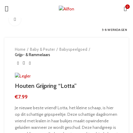
0
Click to enlarge
5-8 WERKDAGEN
Home
Baby & Peuter
Babyspeelgoed
Grijp- & Rammelaars
Houten Grijpring “Lotta”
€
7.99
Je nieuwe beste vriend! Lotta, het kleine schaap, is hier
op dit schattige gripspeeltje. Deze schattige dagdromen
vriend met kralen in haar buikjes maakt opwindende
geluiden wanneer ze wordt geschud. Deze handgreep is