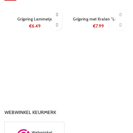
24 UUR
5-8 WERKDAGEN
Grijpring Lammetje
Grijpring met Kralen “Lotta”
€
6.49
€
7.99
WEBWINKEL KEURMERK