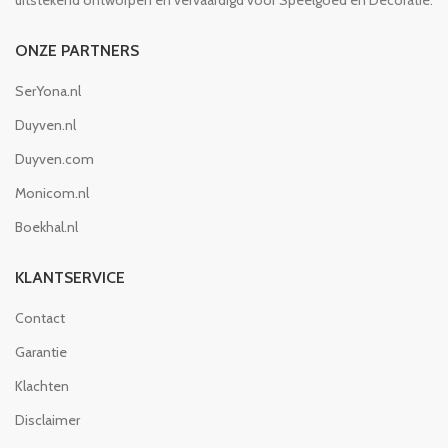
uitstekend ontworpen en vervaardigd voor Speelgoed en Decoratie.
ONZE PARTNERS
SerYona.nl
Duyven.nl
Duyven.com
Monicom.nl
Boekhal.nl
KLANTSERVICE
Contact
Garantie
Klachten
Disclaimer