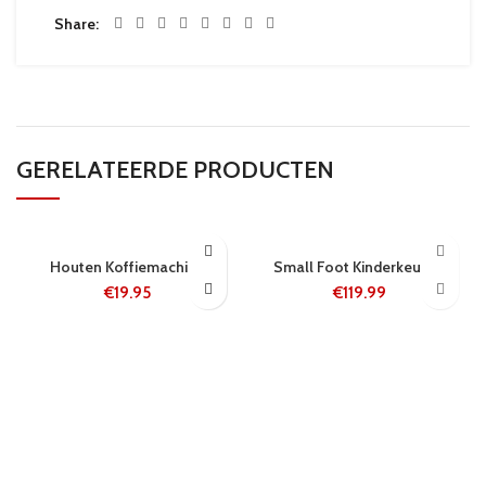
Share
GERELATEERDE PRODUCTEN
24 UUR
5-8 WERKDAGEN
Houten Koffiemachine
Small Foot Kinderkeuken
€
19.95
€
119.99