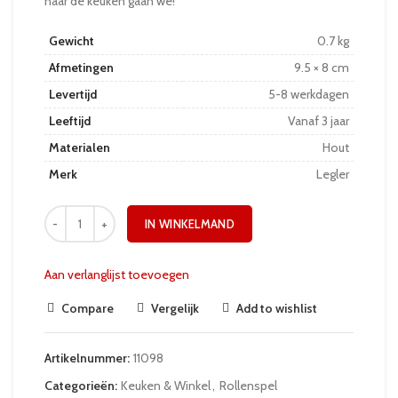
naar de keuken gaan we!
Gewicht
0.7 kg
Afmetingen
9.5 × 8 cm
Levertijd
5-8 werkdagen
Leeftijd
Vanaf 3 jaar
Materialen
Hout
Merk
Legler
IN WINKELMAND
Aan verlanglijst toevoegen
Compare
Vergelijk
Add to wishlist
Artikelnummer:
11098
Categorieën:
Keuken & Winkel
,
Rollenspel