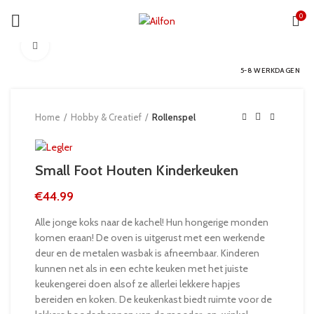
0
Click to enlarge
5-8 WERKDAGEN
Home
Hobby & Creatief
Rollenspel
Small Foot Houten Kinderkeuken
€
44.99
Alle jonge koks naar de kachel! Hun hongerige monden
komen eraan! De oven is uitgerust met een werkende
deur en de metalen wasbak is afneembaar. Kinderen
kunnen net als in een echte keuken met het juiste
keukengerei doen alsof ze allerlei lekkere hapjes
bereiden en koken. De keukenkast biedt ruimte voor de