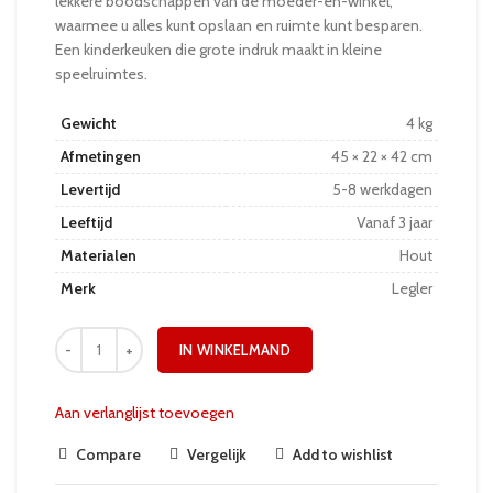
lekkere boodschappen van de moeder-en-winkel,
waarmee u alles kunt opslaan en ruimte kunt besparen.
Een kinderkeuken die grote indruk maakt in kleine
speelruimtes.
Gewicht
4 kg
Afmetingen
45 × 22 × 42 cm
Levertijd
5-8 werkdagen
Leeftijd
Vanaf 3 jaar
Materialen
Hout
Merk
Legler
IN WINKELMAND
Aan verlanglijst toevoegen
Compare
Vergelijk
Add to wishlist