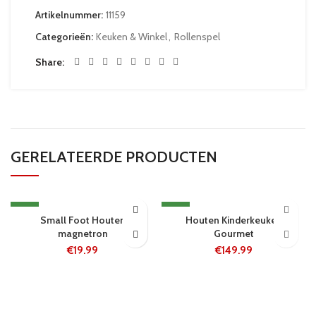
Artikelnummer:
11159
Categorieën:
Keuken & Winkel
,
Rollenspel
Share
GERELATEERDE PRODUCTEN
NEW
NEW
Small Foot Houten
Houten Kinderkeuken
5-8 WERKDAGEN
5-8 WERKDAGEN
magnetron
Gourmet
€
19.99
€
149.99