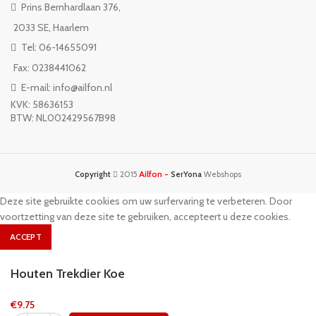
Prins Bernhardlaan 376,
2033 SE, Haarlem
Tel: 06-14655091
Fax: 0238441062
E-mail: info@ailfon.nl
KVK: 58636153
BTW: NL002429567B98
Ailfon -
Copyright
2015
SerYona
Webshops
Deze site gebruikte cookies om uw surfervaring te verbeteren. Door
voortzetting van deze site te gebruiken, accepteert u deze cookies.
ACCEPT
Houten Trekdier Koe
€
9.75