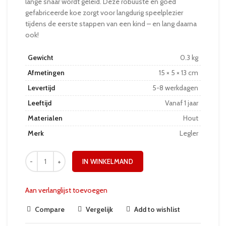
lange snaar wordt geleid. Deze robuuste en goed
gefabriceerde koe zorgt voor langdurig speelplezier
tijdens de eerste stappen van een kind – en lang daarna
ook!
Gewicht
0.3 kg
Afmetingen
15 × 5 × 13 cm
Levertijd
5-8 werkdagen
Leeftijd
Vanaf 1 jaar
Materialen
Hout
Merk
Legler
IN WINKELMAND
Aan verlanglijst toevoegen
Compare
Vergelijk
Add to wishlist