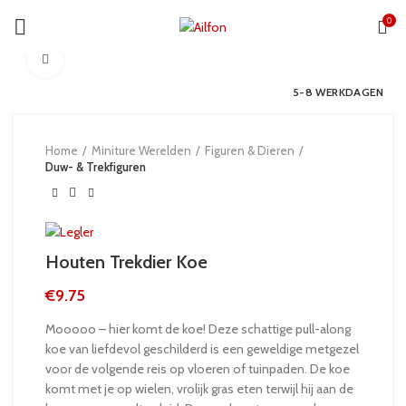
0
Click to enlarge
5-8 WERKDAGEN
Home
Miniture Werelden
Figuren & Dieren
Duw- & Trekfiguren
Houten Trekdier Koe
€
9.75
Mooooo – hier komt de koe! Deze schattige pull-along
koe van liefdevol geschilderd is een geweldige metgezel
voor de volgende reis op vloeren of tuinpaden. De koe
komt met je op wielen, vrolijk gras eten terwijl hij aan de